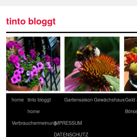
tinto bloggt
home
tinto bloggt
Gartensaison
Gewächshaus
Geld
home
Börs
Verbrauchermeinung
IMPRESSUM
DATENSCHUTZ