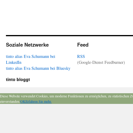
Soziale Netzwerke
Feed
tinto alias Eva Schumann bei
RSS
LinkedIn
(Google-Dienst Feedburner)
tinto alias Eva Schumann bei Bluesky
tinto bloggt
Diese Website verwendet Cookies, um moderne Funktionen zu ermöglichen, zu statistischen Z
einverstanden.
OK
Erfahren Sie mehr.