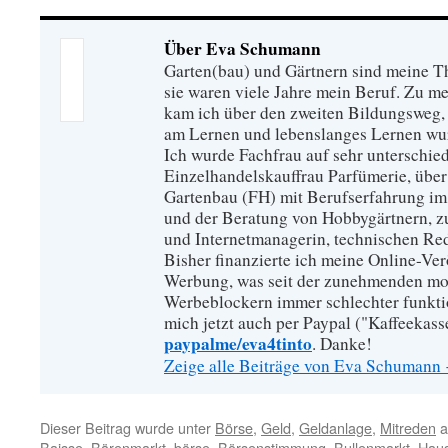
Über Eva Schumann
Garten(bau) und Gärtnern sind meine T
sie waren viele Jahre mein Beruf. Zu 
kam ich über den zweiten Bildungsweg, 
am Lernen und lebenslanges Lernen wu
Ich wurde Fachfrau auf sehr unterschied
Einzelhandelskauffrau Parfümerie, über
Gartenbau (FH) mit Berufserfahrung im
und der Beratung von Hobbygärtnern, zur
und Internetmanagerin, technischen Re
Bisher finanzierte ich meine Online-Ve
Werbung, was seit der zunehmenden mo
Werbeblockern immer schlechter funkti
mich jetzt auch per Paypal ("Kaffeekass
paypalme/eva4tinto
. Danke!
Zeige alle Beiträge von Eva Schumann
Dieser Beitrag wurde unter
Börse
,
Geld
,
Geldanlage
,
Mitreden
a
Baisse
,
Bärenmarkt
,
börse
,
Börsenstimmung
,
Bullenmarkt
,
Hau