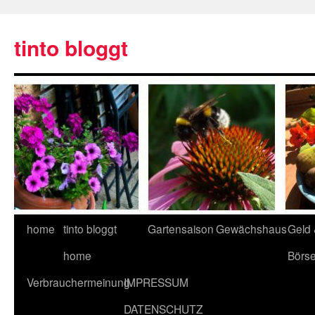
tinto bloggt
home
tinto bloggt
Gartensaison
Gewächshaus
Geld
home
Börs
Verbrauchermeinung
IMPRESSUM
DATENSCHUTZ