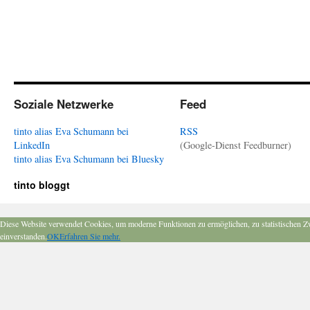
Soziale Netzwerke
Feed
tinto alias Eva Schumann bei
RSS
LinkedIn
(Google-Dienst Feedburner)
tinto alias Eva Schumann bei Bluesky
tinto bloggt
Diese Website verwendet Cookies, um moderne Funktionen zu ermöglichen, zu statistischen Z
einverstanden.
OK
Erfahren Sie mehr.