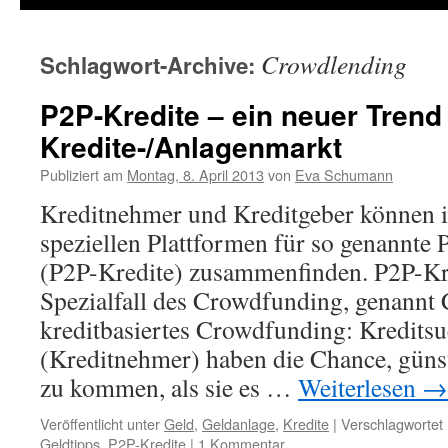
Crowdlending
Schlagwort-Archive:
P2P-Kredite – ein neuer Tren
Kredite-/Anlagenmarkt
Publiziert am
Montag, 8. April 2013
von
Eva Schumann
Kreditnehmer und Kreditgeber können i
speziellen Plattformen für so genannte 
(P2P-Kredite) zusammenfinden. P2P-Kre
Spezialfall des Crowdfunding, genannt
kreditbasiertes Crowdfunding: Kredits
(Kreditnehmer) haben die Chance, günst
zu kommen, als sie es …
Weiterlesen
→
Veröffentlicht unter
Geld
,
Geldanlage
,
Kredite
|
Verschlagwortet 
Geldtipps
,
P2P-Kredite
|
1 Kommentar