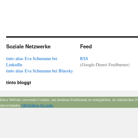
Soziale Netzwerke
Feed
tinto alias Eva Schumann bei
RSS
LinkedIn
(Google-Dienst Feedburner)
tinto alias Eva Schumann bei Bluesky
tinto bloggt
Diese Website verwendet Cookies, um moderne Funktionen zu ermöglichen, zu statistischen Z
einverstanden.
OK
Erfahren Sie mehr.