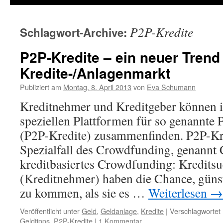
P2P-Kredite
Schlagwort-Archive:
P2P-Kredite – ein neuer Tren
Kredite-/Anlagenmarkt
Publiziert am
Montag, 8. April 2013
von
Eva Schumann
Kreditnehmer und Kreditgeber können i
speziellen Plattformen für so genannte 
(P2P-Kredite) zusammenfinden. P2P-Kre
Spezialfall des Crowdfunding, genannt
kreditbasiertes Crowdfunding: Kredits
(Kreditnehmer) haben die Chance, günst
zu kommen, als sie es …
Weiterlesen
→
Veröffentlicht unter
Geld
,
Geldanlage
,
Kredite
|
Verschlagwortet 
Geldtipps
,
P2P-Kredite
|
1 Kommentar