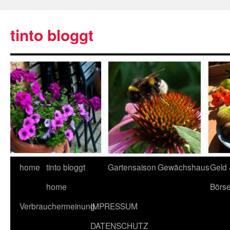
tinto bloggt
home
tinto bloggt
Gartensaison
Gewächshaus
Geld
home
Börs
Verbrauchermeinung
IMPRESSUM
DATENSCHUTZ