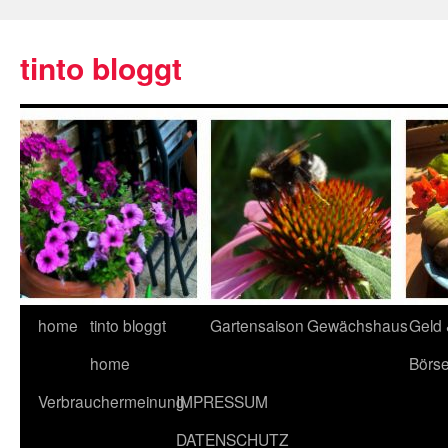
tinto bloggt
home
tinto bloggt
Gartensaison
Gewächshaus
Geld
home
Börs
Verbrauchermeinung
IMPRESSUM
DATENSCHUTZ