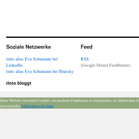
Soziale Netzwerke
Feed
tinto alias Eva Schumann bei
RSS
LinkedIn
(Google-Dienst Feedburner)
tinto alias Eva Schumann bei Bluesky
tinto bloggt
Diese Website verwendet Cookies, um moderne Funktionen zu ermöglichen, zu statistischen Z
einverstanden.
OK
Erfahren Sie mehr.