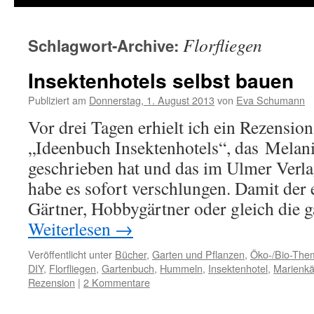
Florfliegen
Schlagwort-Archive:
Insektenhotels selbst bauen
Publiziert am
Donnerstag, 1. August 2013
von
Eva Schumann
Vor drei Tagen erhielt ich ein Rezensi
„Ideenbuch Insektenhotels“, das Melan
geschrieben hat und das im Ulmer Verlag
habe es sofort verschlungen. Damit der 
Gärtner, Hobbygärtner oder gleich die 
Weiterlesen
→
Veröffentlicht unter
Bücher
,
Garten und Pflanzen
,
Öko-/Bio-The
DIY
,
Florfliegen
,
Gartenbuch
,
Hummeln
,
Insektenhotel
,
Marienkä
Rezension
|
2 Kommentare