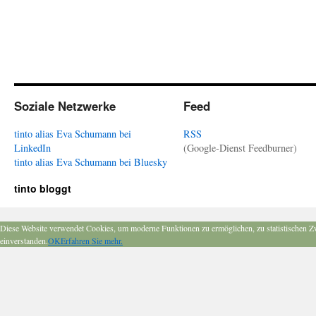
Soziale Netzwerke
Feed
tinto alias Eva Schumann bei
RSS
LinkedIn
(Google-Dienst Feedburner)
tinto alias Eva Schumann bei Bluesky
tinto bloggt
Diese Website verwendet Cookies, um moderne Funktionen zu ermöglichen, zu statistischen Z
einverstanden.
OK
Erfahren Sie mehr.