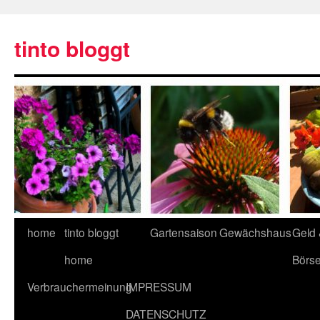
tinto bloggt
home
tinto bloggt
Gartensaison
Gewächshaus
Geld
home
Börs
Verbrauchermeinung
IMPRESSUM
DATENSCHUTZ