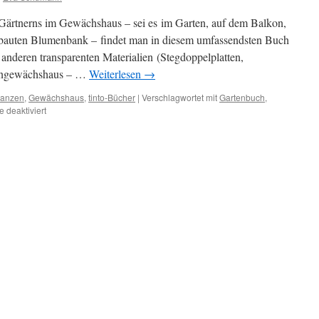
 Gärtnerns im Gewächshaus – sei es im Garten, auf dem Balkon,
ebauten Blumenbank – findet man in diesem umfassendsten Buch
anderen transparenten Materialien (Stegdoppelplatten,
leingewächshaus – …
Weiterlesen
→
lanzen
,
Gewächshaus
,
tinto-Bücher
|
Verschlagwortet mit
Gartenbuch
,
 deaktiviert