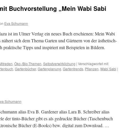
mit Buchvorstellung „Mein Wabi Sabi
on
Eva Schumann
dazu ist im Ulmer Verlag ein neues Buch erschienen: Mein Wabi
 nähert sich dem Thema Garten und Gärtnern von der ästhetisch-
h praktische Tipps und inspiriert mit Beispielen in Bildern.
Mitreden
,
Öko-/Bio-Themen
,
Selbstverwirklichung
|
Verschlagwortet mit
rtenbuch
,
Gartenbücher
,
Gartenplanung
,
Gartentrends
,
Pflanzen
,
Wabi Sabi
|
va Schumann
chumann alias Eva B. Gardener alias Lara B. Schreiber alias
ele der tinto-Bücher gibt es als gedruckte Bücher (Taschenbuch
ktronische Bücher (E-Books) bzw. digital zum Download. …