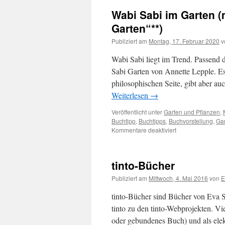
Wabi Sabi im Garten (
Garten“**)
Publiziert am
Montag, 17. Februar 2020
v
Wabi Sabi liegt im Trend. Passend 
Sabi Garten von Annette Lepple. Es
philosophischen Seite, gibt aber auc
Weiterlesen
→
Veröffentlicht unter
Garten und Pflanzen
,
Buchtipp
,
Buchtipps
,
Buchvorstellung
,
Ga
Kommentare deaktiviert
tinto-Bücher
Publiziert am
Mittwoch, 4. Mai 2016
von
E
tinto-Bücher sind Bücher von Eva S
tinto zu den tinto-Webprojekten. Vi
oder gebundenes Buch) und als ele