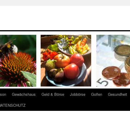
ison
Gewächshaus
Geld & Börse
Jobbörse
Golfen
Gesundheit
DATENSCHUTZ