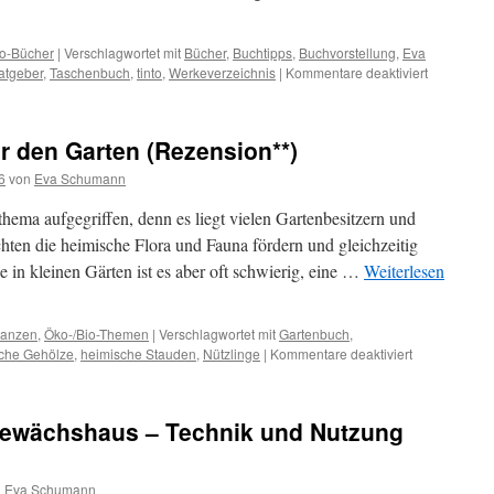
to-Bücher
|
Verschlagwortet mit
Bücher
,
Buchtipps
,
Buchvorstellung
,
Eva
atgeber
,
Taschenbuch
,
tinto
,
Werkeverzeichnis
|
Kommentare deaktiviert
r den Garten (Rezension**)
6
von
Eva Schumann
thema aufgegriffen, denn es liegt vielen Gartenbesitzern und
ten die heimische Flora und Fauna fördern und gleichzeitig
 in kleinen Gärten ist es aber oft schwierig, eine …
Weiterlesen
lanzen
,
Öko-/Bio-Themen
|
Verschlagwortet mit
Gartenbuch
,
che Gehölze
,
heimische Stauden
,
Nützlinge
|
Kommentare deaktiviert
gewächshaus – Technik und Nutzung
n
Eva Schumann