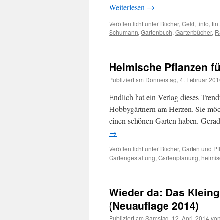
Weiterlesen
→
Veröffentlicht unter
Bücher
,
Geld
,
tinto
,
tin
Schumann
,
Gartenbuch
,
Gartenbücher
,
R
Heimische Pflanzen fü
Publiziert am
Donnerstag, 4. Februar 201
Endlich hat ein Verlag dieses Trend
Hobbygärtnern am Herzen. Sie möch
einen schönen Garten haben. Gerade
→
Veröffentlicht unter
Bücher
,
Garten und Pf
Gartengestaltung
,
Gartenplanung
,
heimis
Wieder da: Das Klein
(Neuauflage 2014)
Publiziert am
Samstag, 12. April 2014
vo