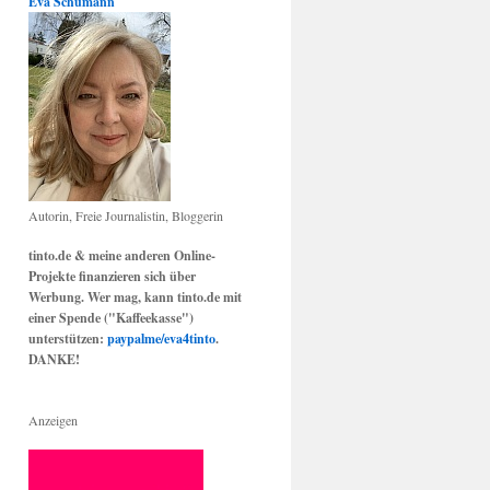
Eva Schumann
Autorin, Freie Journalistin, Bloggerin
tinto.de & meine anderen Online-
Projekte finanzieren sich über
Werbung. Wer mag, kann tinto.de mit
einer Spende ("Kaffeekasse")
unterstützen:
paypalme/eva4tinto
.
DANKE!
Anzeigen