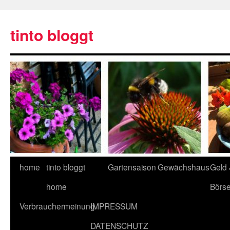
tinto bloggt
home
tinto bloggt
Gartensaison
Gewächshaus
Geld
home
Börs
Verbrauchermeinung
IMPRESSUM
DATENSCHUTZ