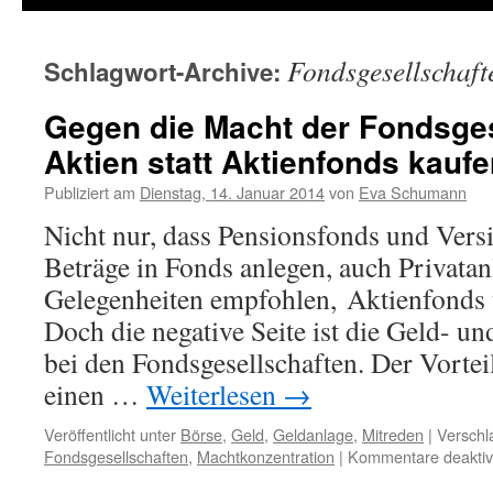
Fondsgesellschaft
Schlagwort-Archive:
Gegen die Macht der Fondsges
Aktien statt Aktienfonds kauf
Publiziert am
Dienstag, 14. Januar 2014
von
Eva Schumann
Nicht nur, dass Pensionsfonds und Vers
Beträge in Fonds anlegen, auch Privatan
Gelegenheiten empfohlen, Aktienfonds
Doch die negative Seite ist die Geld- u
bei den Fondsgesellschaften. Der Vortei
einen …
Weiterlesen
→
Veröffentlicht unter
Börse
,
Geld
,
Geldanlage
,
Mitreden
|
Verschl
Fondsgesellschaften
,
Machtkonzentration
|
Kommentare deaktivi