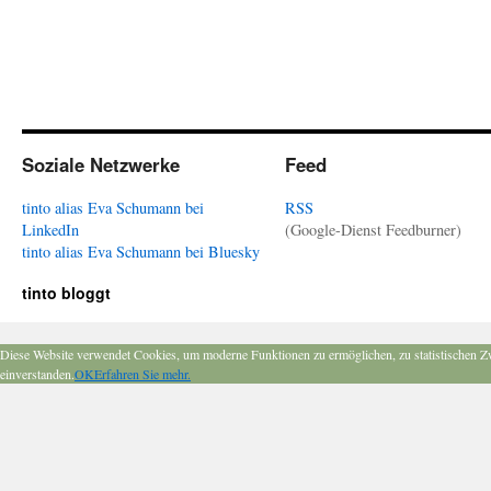
Soziale Netzwerke
Feed
tinto alias Eva Schumann bei
RSS
LinkedIn
(Google-Dienst Feedburner)
tinto alias Eva Schumann bei Bluesky
tinto bloggt
Diese Website verwendet Cookies, um moderne Funktionen zu ermöglichen, zu statistischen Z
einverstanden.
OK
Erfahren Sie mehr.