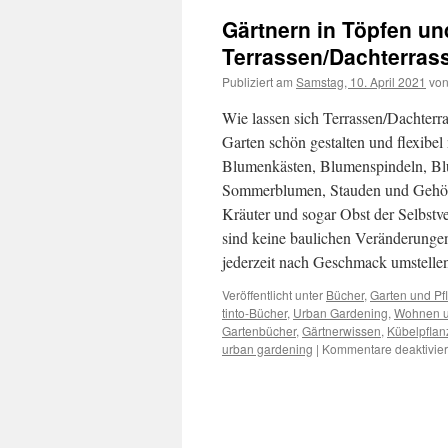
Gärtnern in Töpfen un
Terrassen/Dachterras
Publiziert am
Samstag, 10. April 2021
vo
Wie lassen sich Terrassen/Dachterr
Garten schön gestalten und flexibel
Blumenkästen, Blumenspindeln, Blu
Sommerblumen, Stauden und Gehölz
Kräuter und sogar Obst der Selbstv
sind keine baulichen Veränderunge
jederzeit nach Geschmack umstelle
Veröffentlicht unter
Bücher
,
Garten und Pf
tinto-Bücher
,
Urban Gardening
,
Wohnen u
Gartenbücher
,
Gärtnerwissen
,
Kübelpflan
urban gardening
|
Kommentare deaktivier