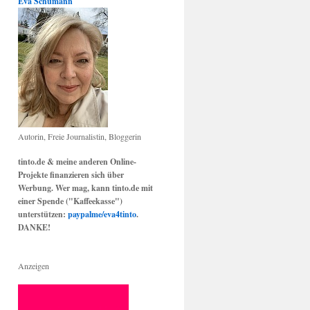
Eva Schumann
Autorin, Freie Journalistin, Bloggerin
tinto.de & meine anderen Online-
Projekte finanzieren sich über
Werbung. Wer mag, kann tinto.de mit
einer Spende ("Kaffeekasse")
unterstützen:
paypalme/eva4tinto
.
DANKE!
Anzeigen