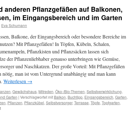
d anderen Pflanzgefäßen auf Balkonen,
sen, im Eingangsbereich und im Garten
n
Eva Schumann
assen, Balkone, der Eingangsbereich oder besondere Bereiche im
 nutzen? Mit Pflanzgefäßen! In Töpfen, Kübeln, Schalen,
menampeln, Pflanzkisten und Pflanzsäcken lassen sich
e der Pflanzenliebhaber genauso unterbringen wie Gemüse,
ersorger und Naschkatzen. Der große Vorteil: Mit Pflanzgefäßen
n nötig, man ist vom Untergrund unabhängig und man kann
n.
Weiterlesen
→
lanzen
,
Gewächshaus
,
Mitreden
,
Öko-/Bio-Themen
,
Selbstverwirklichung
,
nd Garten
|
Verschlagwortet mit
Balkon
,
Buchtipp
,
Eingangsbereich
,
Garten
,
zen
,
Pflanzen
,
Pflanzkübel
,
Selbstversorger
,
Terrasse
,
Töpfe
,
Topfgarten
,
t