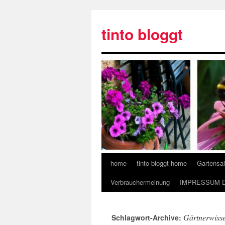
tinto bloggt
home
tinto bloggt home
Gartensa
Verbrauchermeinung
IMPRESSUM 
Gärtnerwiss
Schlagwort-Archive: