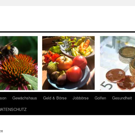
ison
Gewächshaus
Geld & Börse
Jobbörse
Golfen
Gesundheit
DATENSCHUTZ
en