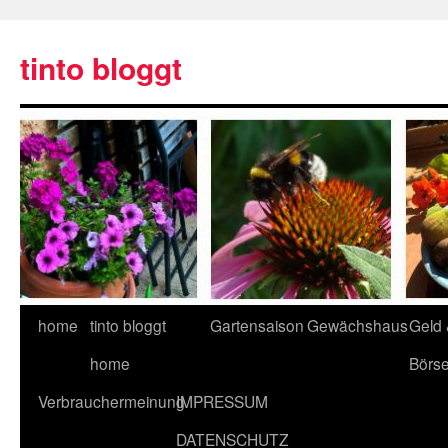
tinto bloggt
home
tinto bloggt
Gartensaison
Gewächshaus
Geld
home
Börs
Verbrauchermeinung
IMPRESSUM
DATENSCHUTZ