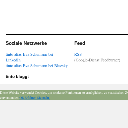
Soziale Netzwerke
Feed
tinto alias Eva Schumann bei
RSS
LinkedIn
(Google-Dienst Feedburner)
tinto alias Eva Schumann bei Bluesky
tinto bloggt
Diese Website verwendet Cookies, um moderne Funktionen zu ermöglichen, zu statistischen Z
einverstanden.
OK
Erfahren Sie mehr.