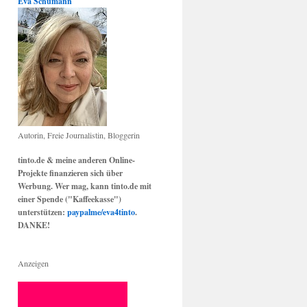
Eva Schumann
Autorin, Freie Journalistin, Bloggerin
tinto.de & meine anderen Online-
Projekte finanzieren sich über
Werbung. Wer mag, kann tinto.de mit
einer Spende ("Kaffeekasse")
unterstützen:
paypalme/eva4tinto
.
DANKE!
Anzeigen