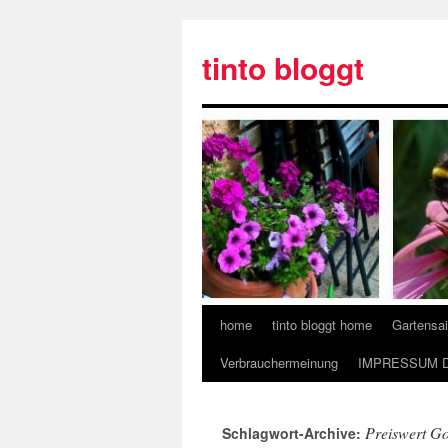
tinto bloggt
home
tinto bloggt home
Gartensa
Verbrauchermeinung
IMPRESSUM 
Preiswert Go
Schlagwort-Archive: