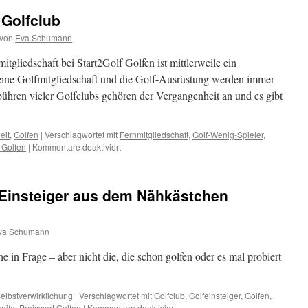
 Golfclub
von
Eva Schumann
itgliedschaft bei Start2Golf Golfen ist mittlerweile ein
 eine Golfmitgliedschaft und die Golf-Ausrüstung werden immer
ühren vieler Golfclubs gehören der Vergangenheit an und es gibt
eit
,
Golfen
|
Verschlagwortet mit
Fernmitgliedschaft
,
Golf-Wenig-Spieler
,
 Golfen
|
Kommentare deaktiviert
r Einsteiger aus dem Nähkästchen
va Schumann
he in Frage – aber nicht die, die schon golfen oder es mal probiert
elbstverwirklichung
|
Verschlagwortet mit
Golfclub
,
Golfeinsteiger
,
Golfen
,
reife
,
Preiswert Golfen
|
Kommentare deaktiviert