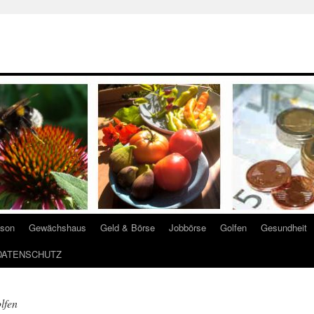
ison
Gewächshaus
Geld & Börse
Jobbörse
Golfen
Gesundheit
DATENSCHUTZ
lfen