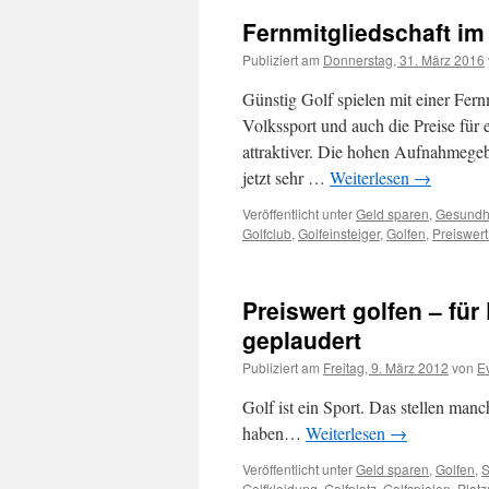
Fernmitgliedschaft im
Publiziert am
Donnerstag, 31. März 2016
Günstig Golf spielen mit einer Fernm
Volkssport und auch die Preise für
attraktiver. Die hohen Aufnahmegeb
jetzt sehr …
Weiterlesen
→
Veröffentlicht unter
Geld sparen
,
Gesundh
Golfclub
,
Golfeinsteiger
,
Golfen
,
Preiswert
Preiswert golfen – fü
geplaudert
Publiziert am
Freitag, 9. März 2012
von
E
Golf ist ein Sport. Das stellen manc
haben…
Weiterlesen
→
Veröffentlicht unter
Geld sparen
,
Golfen
,
S
Golfkleidung
,
Golfplatz
,
Golfspielen
,
Platz