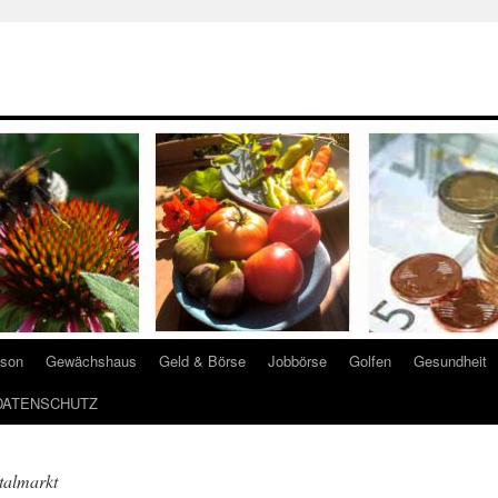
ison
Gewächshaus
Geld & Börse
Jobbörse
Golfen
Gesundheit
DATENSCHUTZ
talmarkt