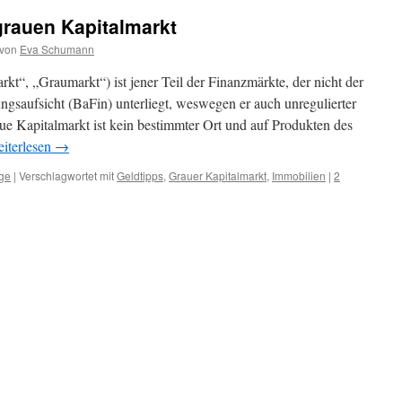
rauen Kapitalmarkt
von
Eva Schumann
kt“, „Graumarkt“) ist jener Teil der Finanzmärkte, der nicht der
ungsaufsicht (BaFin) unterliegt, weswegen er auch unregulierter
ue Kapitalmarkt ist kein bestimmter Ort und auf Produkten des
iterlesen
→
ge
|
Verschlagwortet mit
Geldtipps
,
Grauer Kapitalmarkt
,
Immobilien
|
2