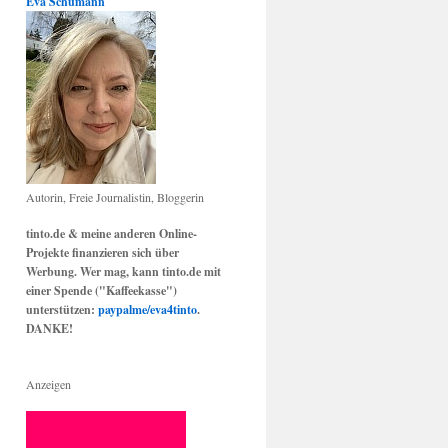
Eva Schumann
Autorin, Freie Journalistin, Bloggerin
tinto.de & meine anderen Online-
Projekte finanzieren sich über
Werbung. Wer mag, kann tinto.de mit
einer Spende ("Kaffeekasse")
unterstützen:
paypalme/eva4tinto
.
DANKE!
Anzeigen