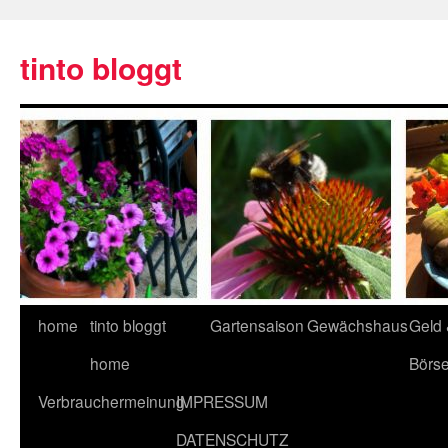
tinto bloggt
home
tinto bloggt
Gartensaison
Gewächshaus
Geld
home
Börs
Verbrauchermeinung
IMPRESSUM
DATENSCHUTZ