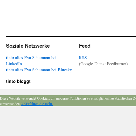
Soziale Netzwerke
Feed
tinto alias Eva Schumann bei
RSS
LinkedIn
(Google-Dienst Feedburner)
tinto alias Eva Schumann bei Bluesky
tinto bloggt
Diese Website verwendet Cookies, um moderne Funktionen zu ermöglichen, zu statistischen Z
einverstanden.
OK
Erfahren Sie mehr.