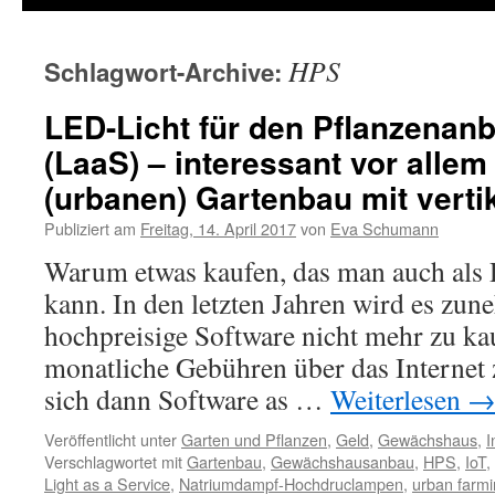
HPS
Schlagwort-Archive:
LED-Licht für den Pflanzenanb
(LaaS) – interessant vor allem
(urbanen) Gartenbau mit vert
Publiziert am
Freitag, 14. April 2017
von
Eva Schumann
Warum etwas kaufen, das man auch als 
kann. In den letzten Jahren wird es zu
hochpreisige Software nicht mehr zu ka
monatliche Gebühren über das Internet 
sich dann Software as …
Weiterlesen
Veröffentlicht unter
Garten und Pflanzen
,
Geld
,
Gewächshaus
,
I
Verschlagwortet mit
Gartenbau
,
Gewächshausanbau
,
HPS
,
IoT
,
Light as a Service
,
Natriumdampf-Hochdruclampen
,
urban farm