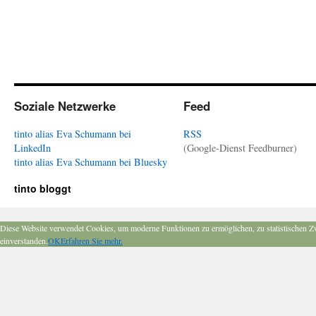
Soziale Netzwerke
Feed
tinto alias Eva Schumann bei
RSS
LinkedIn
(Google-Dienst Feedburner)
tinto alias Eva Schumann bei Bluesky
tinto bloggt
Diese Website verwendet Cookies, um moderne Funktionen zu ermöglichen, zu statistischen Z
einverstanden.
OK
Erfahren Sie mehr.