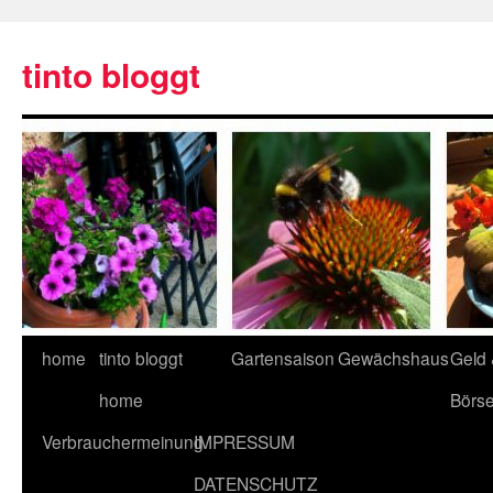
tinto bloggt
home
tinto bloggt
Gartensaison
Gewächshaus
Geld
home
Börs
Verbrauchermeinung
IMPRESSUM
DATENSCHUTZ