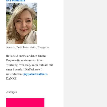
Eva Schumann
Autorin, Freie Journalistin, Bloggerin
tinto.de & meine anderen Online-
Projekte finanzieren sich über
Werbung. Wer mag, kann tinto.de mit
einer Spende ("Kaffeekasse")
unterstützen:
paypalme/eva4tinto
.
DANKE!
Anzeigen