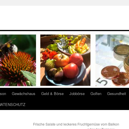
ison
Gewächshaus
Geld & Börse
Jobbörse
Golfen
Gesundheit
DATENSCHUTZ
Frische Salate und leckeres Fruchtgemüse vom Balkon