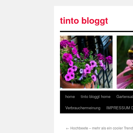
tinto bloggt
home
tinto bloggt home
Gartensa
Verbrauchermeinung
IMPRESSUM 
←
Hochbeete – mehr als ein cooler Trend