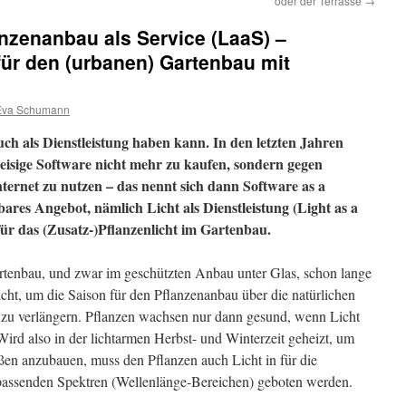
oder der Terrasse
→
anzenanbau als Service (LaaS) –
 für den (urbanen) Gartenbau mit
Eva Schumann
h als Dienstleistung haben kann. In den letzten Jahren
isige Software nicht mehr zu kaufen, sondern gegen
ernet zu nutzen – das nennt sich dann Software as a
bares Angebot, nämlich Licht als Dienstleistung (Light as a
für das (Zusatz-)Pflanzenlicht im Gartenbau.
Gartenbau, und zwar im geschützten Anbau unter Glas, schon lange
nicht, um die Saison für den Pflanzenanbau über die natürlichen
 zu verlängern. Pflanzen wachsen nur dann gesund, wenn Licht
d also in der lichtarmen Herbst- und Winterzeit geheizt, um
ußen anzubauen, muss den Pflanzen auch Licht in für die
passenden Spektren (Wellenlänge-Bereichen) geboten werden.