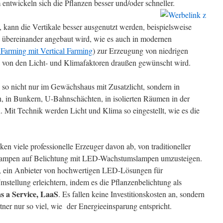
entwickeln sich die Pflanzen besser und/oder schneller.
ann die Vertikale besser ausgenutzt werden, beispielsweise
 übereinander angebaut wird, wie es auch in modernen
 Farming mit Vertical Farming
) zur Erzeugung von niedrigen
von den Licht- und Klimafaktoren draußen gewünscht wird.
h so nicht nur im Gewächshaus mit Zusatzlicht, sondern in
, in Bunkern, U-Bahnschächten, in isolierten Räumen in der
 Mit Technik werden Licht und Klima so eingestellt, wie es die
ken viele professionelle Erzeuger davon ab, von traditioneller
Lampen auf Belichtung mit LED-Wachstumslampen umzusteigen.
, ein Anbieter von hochwertigen LED-Lösungen für
Umstellung erleichtern, indem es die Pflanzenbelichtung als
as a Service, LaaS
. Es fallen keine Investitionskosten an, sondern
tner nur so viel, wie der Energieeinsparung entspricht.