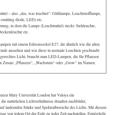
ittel – also „das, was leuchtet“: Glühlampe, Leuchtstofflampe,
-emitting diode, LED) etc.
htung, in dem die Lampe (Leuchtmittel) steckt: Stehleuchte,
Deckenleuchte etc.
mpen mit einem Edisonsockel E27, die ähnlich wie die alten
nde aussehen und wie diese in normale Leuchten geschraubt
gerechtes Licht, braucht man LED-Lampen, die für Pflanzen
den Zusatz „Pflanzen“, „Wachstum“ oder „Grow“ im Namen.
ueen Mary Universität London hat Valoya ein
die natürlichen Lichtverhältnisse draußen nachbildet,
lauf ändernden Stärke und Spektralbereiche des Lichts. Mit diesem
nisse von jedem Ort der Erde zu jeder Zeit nachstellen. Ermöglicht