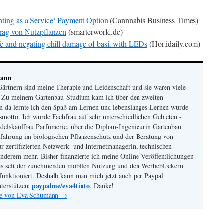
ing as a Service‘ Payment Option
(Cannnabis Business Times)
trag von Nutzpflanzen
(smarterworld.de)
ife and negating chill damage of basil with LEDs
(Hortidaily.com)
mann
ärtnern sind meine Therapie und Leidenschaft und sie waren viele
. Zu meinem Gartenbau-Studium kam ich über den zweiten
n da lernte ich den Spaß am Lernen und lebenslanges Lernen wurde
otto. Ich wurde Fachfrau auf sehr unterschiedlichen Gebieten -
delskauffrau Parfümerie, über die Diplom-Ingenieurin Gartenbau
fahrung im biologischen Pflanzenschutz und der Beratung von
r zertifizierten Netzwerk- und Internetmanagerin, technischen
nderem mehr. Bisher finanzierte ich meine Online-Veröffentlichungen
s seit der zunehmenden mobilen Nutzung und den Werbeblockern
funktioniert. Deshalb kann man mich jetzt auch per Paypal
paypalme/eva4tinto
nterstützen:
. Danke!
äge von Eva Schumann
→