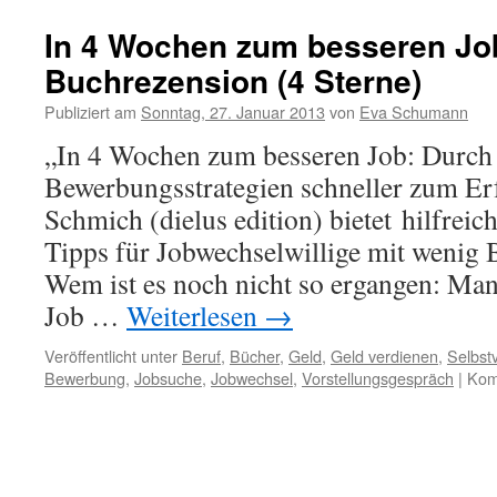
In 4 Wochen zum besseren Jo
Buchrezension (4 Sterne)
Publiziert am
Sonntag, 27. Januar 2013
von
Eva Schumann
„In 4 Wochen zum besseren Job: Durch
Bewerbungsstrategien schneller zum Erf
Schmich (dielus edition) bietet hilfreich
Tipps für Jobwechselwillige mit wenig
Wem ist es noch nicht so ergangen: Man 
Job …
Weiterlesen
→
Veröffentlicht unter
Beruf
,
Bücher
,
Geld
,
Geld verdienen
,
Selbst
Bewerbung
,
Jobsuche
,
Jobwechsel
,
Vorstellungsgespräch
|
Kom