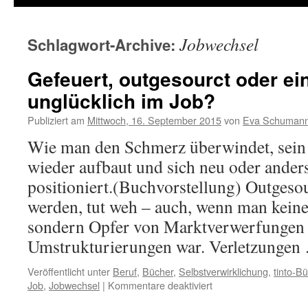
Jobwechsel
Schlagwort-Archive:
Gefeuert, outgesourct oder ei
unglücklich im Job?
Publiziert am
Mittwoch, 16. September 2015
von
Eva Schuman
Wie man den Schmerz überwindet, sein 
wieder aufbaut und sich neu oder ander
positioniert.(Buchvorstellung) Outgesou
werden, tut weh – auch, wenn man keine
sondern Opfer von Marktverwerfungen
Umstrukturierungen war. Verletzunge
Veröffentlicht unter
Beruf
,
Bücher
,
Selbstverwirklichung
,
tinto-B
Job
,
Jobwechsel
|
Kommentare deaktiviert