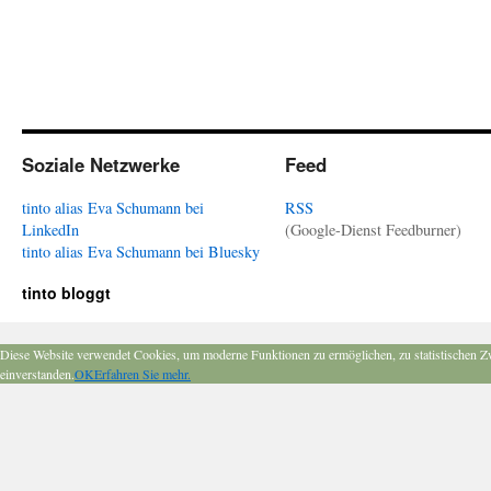
Soziale Netzwerke
Feed
tinto alias Eva Schumann bei
RSS
LinkedIn
(Google-Dienst Feedburner)
tinto alias Eva Schumann bei Bluesky
tinto bloggt
Diese Website verwendet Cookies, um moderne Funktionen zu ermöglichen, zu statistischen Z
einverstanden.
OK
Erfahren Sie mehr.