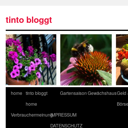
tinto bloggt
home
tinto bloggt
Gartensaison
Gewächshaus
Geld
home
Börs
Verbrauchermeinung
IMPRESSUM
DATENSCHUTZ