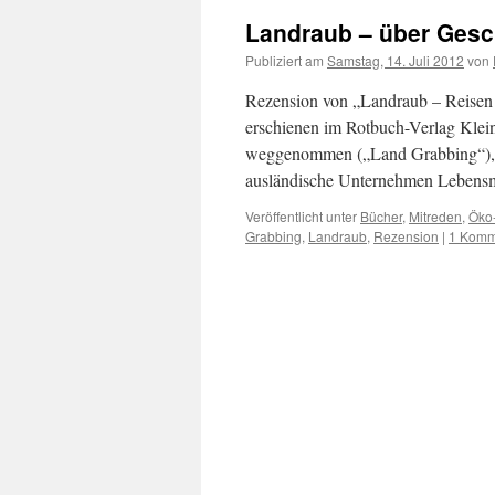
Landraub – über Gesch
Publiziert am
Samstag, 14. Juli 2012
von
Rezension von „Landraub – Reisen 
erschienen im Rotbuch-Verlag Klei
weggenommen („Land Grabbing“), da
ausländische Unternehmen Lebens
Veröffentlicht unter
Bücher
,
Mitreden
,
Öko
Grabbing
,
Landraub
,
Rezension
|
1 Komm