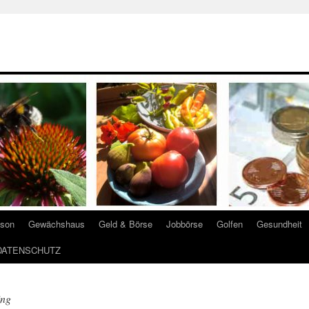
ison
Gewächshaus
Geld & Börse
Jobbörse
Golfen
Gesundheit
DATENSCHUTZ
ing