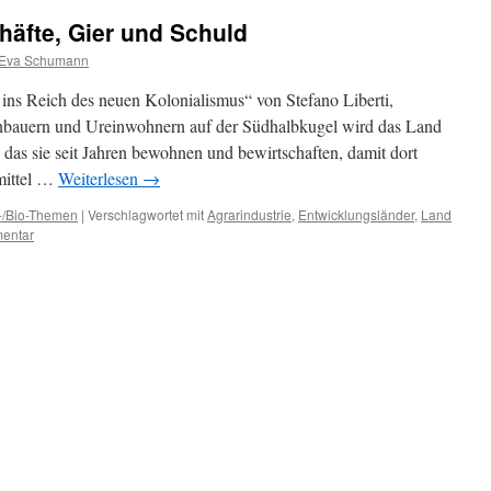
äfte, Gier und Schuld
Eva Schumann
ins Reich des neuen Kolonialismus“ von Stefano Liberti,
nbauern und Ureinwohnern auf der Südhalbkugel wird das Land
s sie seit Jahren bewohnen und bewirtschaften, damit dort
mittel …
Weiterlesen
→
-/Bio-Themen
|
Verschlagwortet mit
Agrarindustrie
,
Entwicklungsländer
,
Land
entar