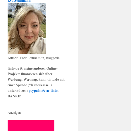
Eva Schumann
Autorin, Freie Journalistin, Bloggerin
tinto.de & meine anderen Online-
Projekte finanzieren sich über
Werbung. Wer mag, kann tinto.de mit
einer Spende ("Kaffeekasse")
unterstützen:
paypalme/eva4tinto
.
DANKE!
Anzeigen