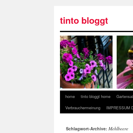
tinto bloggt
home
tinto bloggt home
Gartensa
Verbrauchermeinung
IMPRESSUM 
Mehlbeere
Schlagwort-Archive: