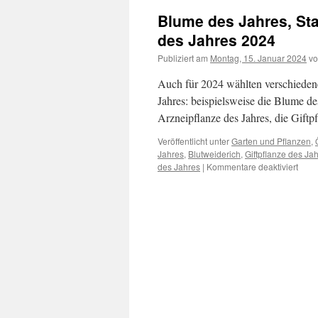
Blume des Jahres, Sta
des Jahres 2024
Publiziert am
Montag, 15. Januar 2024
v
Auch für 2024 wählten verschiedene
Jahres: beispielsweise die Blume de
Arzneipflanze des Jahres, die Giftp
Veröffentlicht unter
Garten und Pflanzen
,
Jahres
,
Blutweiderich
,
Giftpflanze des Ja
des Jahres
|
Kommentare deaktiviert