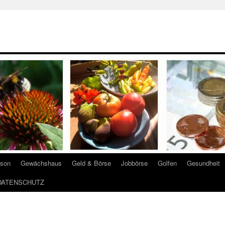
ison
Gewächshaus
Geld & Börse
Jobbörse
Golfen
Gesundheit
DATENSCHUTZ