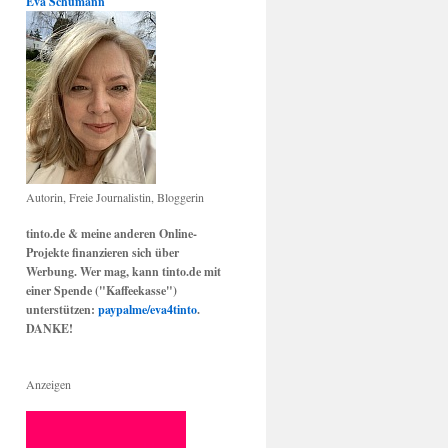
Eva Schumann
Autorin, Freie Journalistin, Bloggerin
tinto.de & meine anderen Online-
Projekte finanzieren sich über
Werbung. Wer mag, kann tinto.de mit
einer Spende ("Kaffeekasse")
unterstützen:
paypalme/eva4tinto
.
DANKE!
Anzeigen