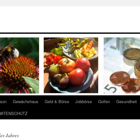
ison
Gewächshaus
Geld & Börse
Jobbörse
Golfen
Gesundheit
DATENSCHUTZ
des Jahres