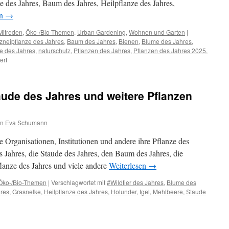
me des Jahres, Baum des Jahres, Heilpflanze des Jahres,
en
→
Mitreden
,
Öko-/Bio-Themen
,
Urban Gardening
,
Wohnen und Garten
|
zneipflanze des Jahres
,
Baum des Jahres
,
Bienen
,
Blume des Jahres
,
ze des Jahres
,
naturschutz
,
Pflanzen des Jahres
,
Pflanzen des Jahres 2025
,
ert
ude des Jahres und weitere Pflanzen
on
Eva Schumann
 Organisationen, Institutionen und andere ihre Pflanze des
s Jahres, die Staude des Jahres, den Baum des Jahres, die
flanze des Jahres und viele andere
Weiterlesen
→
Öko-/Bio-Themen
|
Verschlagwortet mit
#Wildtier des Jahres
,
Blume des
hres
,
Grasnelke
,
Heilpflanze des Jahres
,
Holunder
,
Igel
,
Mehlbeere
,
Staude