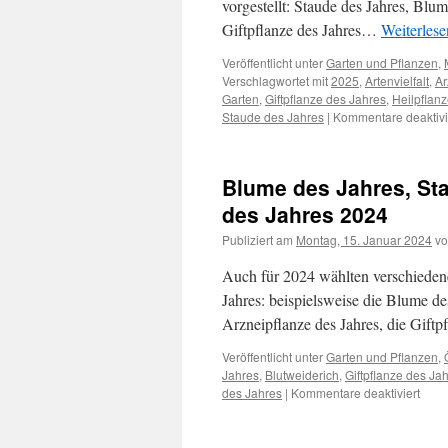
vorgestellt: Staude des Jahres, Blu
Giftpflanze des Jahres…
Weiterles
Veröffentlicht unter
Garten und Pflanzen
,
Verschlagwortet mit
2025
,
Artenvielfalt
,
Ar
Garten
,
Giftpflanze des Jahres
,
Heilpflan
Staude des Jahres
|
Kommentare deaktivi
Blume des Jahres, Sta
des Jahres 2024
Publiziert am
Montag, 15. Januar 2024
v
Auch für 2024 wählten verschiedene
Jahres: beispielsweise die Blume de
Arzneipflanze des Jahres, die Giftp
Veröffentlicht unter
Garten und Pflanzen
,
Jahres
,
Blutweiderich
,
Giftpflanze des Ja
des Jahres
|
Kommentare deaktiviert