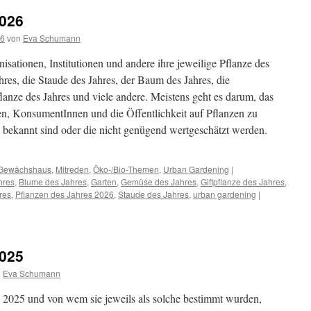
2026
26
von
Eva Schumann
isationen, Institutionen und andere ihre jeweilige Pflanze des
hres, die Staude des Jahres, der Baum des Jahres, die
flanze des Jahres und viele andere. Meistens geht es darum, das
n, KonsumentInnen und die Öffentlichkeit auf Pflanzen zu
g bekannt sind oder die nicht genügend wertgeschätzt werden.
Gewächshaus
,
Mitreden
,
Öko-/Bio-Themen
,
Urban Gardening
|
hres
,
Blume des Jahres
,
Garten
,
Gemüse des Jahres
,
Giftpflanze des Jahres
,
res
,
Pflanzen des Jahres 2026
,
Staude des Jahres
,
urban gardening
|
2025
n
Eva Schumann
s 2025 und von wem sie jeweils als solche bestimmt wurden,