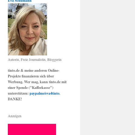
Eva Schumann
Autorin, Freie Journalistin, Bloggerin
tinto.de & meine anderen Online-
Projekte finanzieren sich über
Werbung. Wer mag, kann tinto.de mit
einer Spende ("Kaffeekasse")
unterstützen:
paypalme/eva4tinto
.
DANKE!
Anzeigen