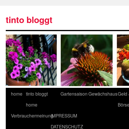
tinto bloggt
home
tinto bloggt
Gartensaison
Gewächshaus
Geld
home
Börs
Verbrauchermeinung
IMPRESSUM
DATENSCHUTZ