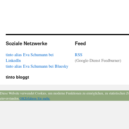
Soziale Netzwerke
Feed
tinto alias Eva Schumann bei
RSS
LinkedIn
(Google-Dienst Feedburner)
tinto alias Eva Schumann bei Bluesky
tinto bloggt
Diese Website verwendet Cookies, um moderne Funktionen zu ermöglichen, zu statistischen Z
einverstanden.
OK
Erfahren Sie mehr.