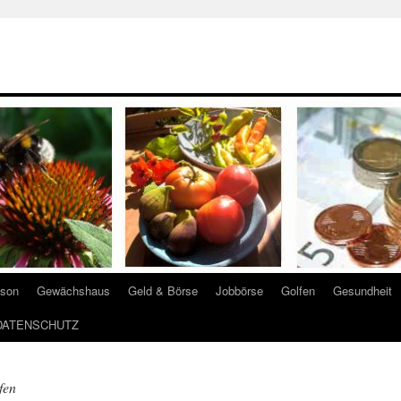
ison
Gewächshaus
Geld & Börse
Jobbörse
Golfen
Gesundheit
DATENSCHUTZ
fen