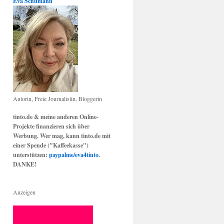
Eva Schumann
Autorin, Freie Journalistin, Bloggerin
tinto.de & meine anderen Online-
Projekte finanzieren sich über
Werbung. Wer mag, kann tinto.de mit
einer Spende ("Kaffeekasse")
unterstützen:
paypalme/eva4tinto
.
DANKE!
Anzeigen