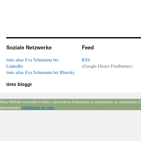
Soziale Netzwerke
Feed
tinto alias Eva Schumann bei
RSS
LinkedIn
(Google-Dienst Feedburner)
tinto alias Eva Schumann bei Bluesky
tinto bloggt
Diese Website verwendet Cookies, um moderne Funktionen zu ermöglichen, zu statistischen Z
einverstanden.
OK
Erfahren Sie mehr.