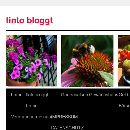
tinto bloggt
home
tinto bloggt
Gartensaison
Gewächshaus
Geld
home
Börs
Verbrauchermeinung
IMPRESSUM
DATENSCHUTZ