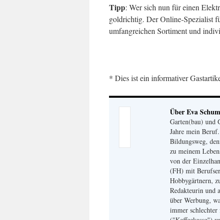
Tipp
: Wer sich nun für einen Elektr
goldrichtig. Der Online-Spezialist f
umfangreichen Sortiment und indiv
* Dies ist ein informativer Gastarti
Über Eva Schu
Garten(bau) und G
Jahre mein Beruf
Bildungsweg, den
zu meinem Lebensm
von der Einzelhan
(FH) mit Berufser
Hobbygärtnern, zu
Redakteurin und a
über Werbung, wa
immer schlechter 
("Kaffeekasse") u