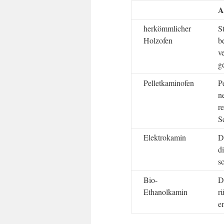
A
herkömmlicher
S
Holzofen
b
v
g
Pelletkaminofen
P
n
r
S
Elektrokamin
D
d
s
Bio-
D
Ethanolkamin
r
e