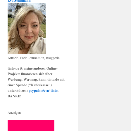
Eva Schumann
Autorin, Freie Journalistin, Bloggerin
tinto.de & meine anderen Online-
Projekte finanzieren sich über
Werbung. Wer mag, kann tinto.de mit
einer Spende ("Kaffeekasse")
unterstützen:
paypalme/eva4tinto
.
DANKE!
Anzeigen