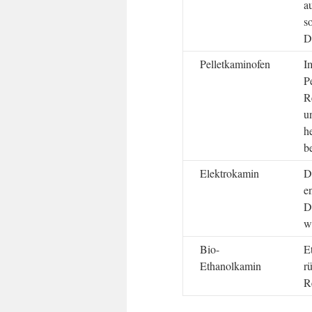
a
s
D
Pelletkaminofen
I
P
R
u
h
b
Elektrokamin
D
e
D
w
Bio-
E
Ethanolkamin
r
R