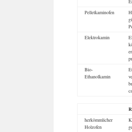
E
Pelletkaminofen
H
g
P
Elektrokamin
E
k
e
p
Bio-
E
Ethanolkamin
v
b
c
R
herkömmlicher
K
Holzofen
g