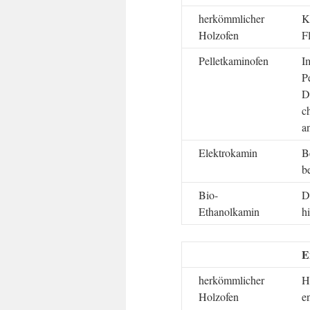
herkömmlicher
K
Holzofen
F
Pelletkaminofen
I
P
D
c
a
Elektrokamin
B
b
Bio-
D
Ethanolkamin
h
E
herkömmlicher
H
Holzofen
e