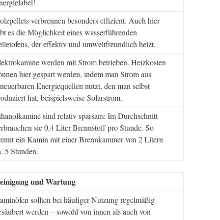
nergielabel!
olzpellets verbrennen besonders effizient. Auch hier
ibt es die Möglichkeit eines wasserführenden
elletofens, der effektiv und umweltfreundlich heizt.
lektrokamine werden mit Strom betrieben. Heizkosten
önnen hier gespart werden, indem man Strom aus
rneuerbaren Energiequellen nutzt, den man selbst
roduziert hat, beispielsweise Solarstrom.
thanolkamine sind relativ sparsam: Im Durchschnitt
erbrauchen sie 0,4 Liter Brennstoff pro Stunde. So
rennt ein Kamin mit einer Brennkammer von 2 Litern
a. 5 Stunden.
einigung und Wartung
aminöfen sollten bei häufiger Nutzung regelmäßig
esäubert werden – sowohl von innen als auch von