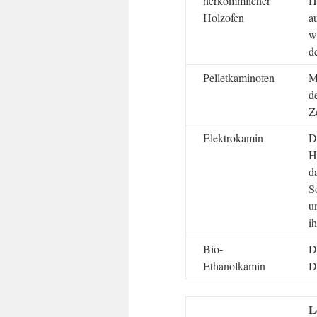
herkömmlicher
H
Holzofen
a
w
d
Pelletkaminofen
M
d
Z
Elektrokamin
D
H
d
S
u
i
Bio-
D
Ethanolkamin
D
L