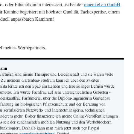
o- oder Ethanolkamin interessiert, ist bei der
muenkel.eu GmbH
ür Kamine begeistert mit höchster Qualität, Fachexpertise, einem
iduell anpassbaren Kaminen!
kel meines Werbepartners.
mann
ärtnern sind meine Therapie und Leidenschaft und sie waren viele
. Zu meinem Gartenbau-Studium kam ich über den zweiten
n da lernte ich den Spaß am Lernen und lebenslanges Lernen wurde
otto. Ich wurde Fachfrau auf sehr unterschiedlichen Gebieten -
delskauffrau Parfümerie, über die Diplom-Ingenieurin Gartenbau
fahrung im biologischen Pflanzenschutz und der Beratung von
r zertifizierten Netzwerk- und Internetmanagerin, technischen
nderem mehr. Bisher finanzierte ich meine Online-Veröffentlichungen
s seit der zunehmenden mobilen Nutzung und den Werbeblockern
funktioniert. Deshalb kann man mich jetzt auch per Paypal
paypalme/eva4tinto
nterstützen:
. Danke!