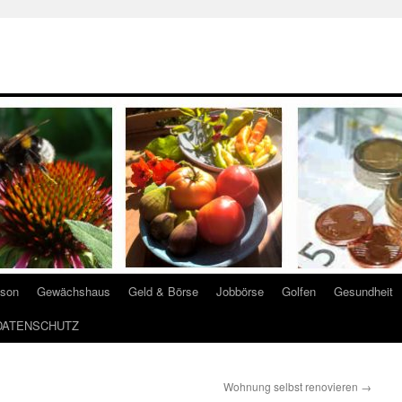
ison
Gewächshaus
Geld & Börse
Jobbörse
Golfen
Gesundheit
DATENSCHUTZ
Wohnung selbst renovieren
→