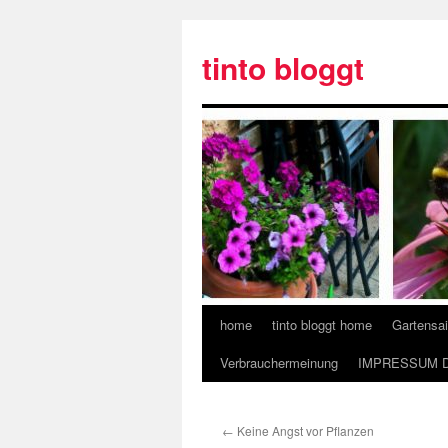
tinto bloggt
home
tinto bloggt home
Gartensa
Verbrauchermeinung
IMPRESSUM 
←
Keine Angst vor Pflanzen