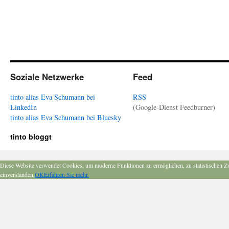
Soziale Netzwerke
Feed
tinto alias Eva Schumann bei
RSS
LinkedIn
(Google-Dienst Feedburner)
tinto alias Eva Schumann bei Bluesky
tinto bloggt
Diese Website verwendet Cookies, um moderne Funktionen zu ermöglichen, zu statistischen Z
einverstanden.
OK
Erfahren Sie mehr.