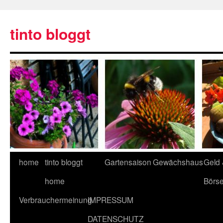
tinto bloggt
home
tinto bloggt
Gartensaison
Gewächshaus
Geld
home
Börs
Verbrauchermeinung
IMPRESSUM
DATENSCHUTZ