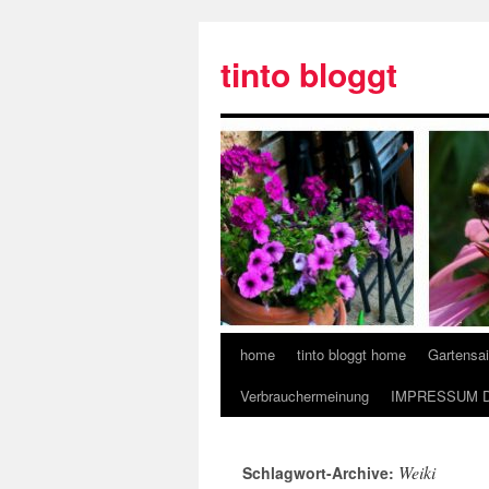
tinto bloggt
home
tinto bloggt home
Gartensa
Verbrauchermeinung
IMPRESSUM 
Weiki
Schlagwort-Archive: