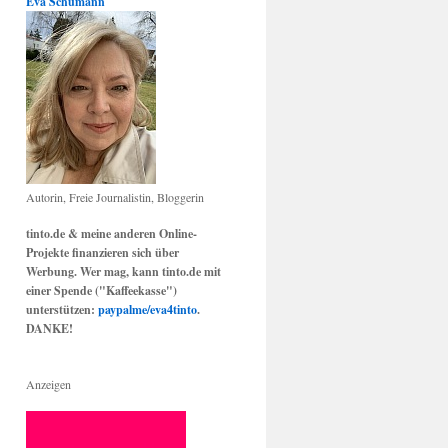
Eva Schumann
Autorin, Freie Journalistin, Bloggerin
tinto.de & meine anderen Online-
Projekte finanzieren sich über
Werbung. Wer mag, kann tinto.de mit
einer Spende ("Kaffeekasse")
unterstützen:
paypalme/eva4tinto
.
DANKE!
Anzeigen