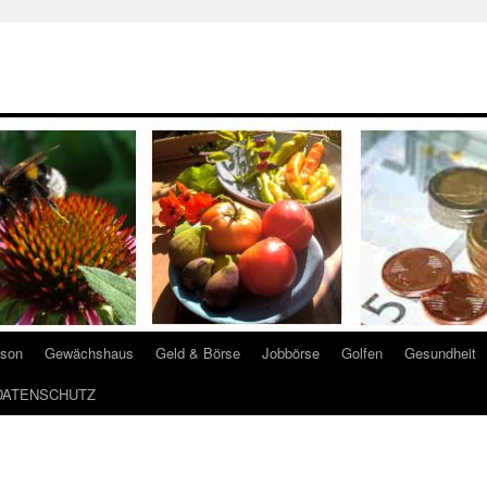
ison
Gewächshaus
Geld & Börse
Jobbörse
Golfen
Gesundheit
DATENSCHUTZ