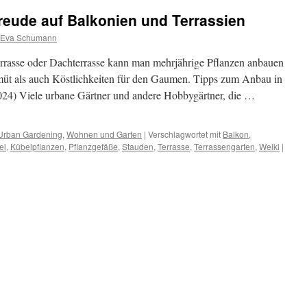
reude auf Balkonien und Terrassien
Eva Schumann
rrasse oder Dachterrasse kann man mehrjährige Pflanzen anbauen
üt als auch Köstlichkeiten für den Gaumen. Tipps zum Anbau in
 2024) Viele urbane Gärtner und andere Hobbygärtner, die …
Urban Gardening
,
Wohnen und Garten
|
Verschlagwortet mit
Balkon
,
el
,
Kübelpflanzen
,
Pflanzgefäße
,
Stauden
,
Terrasse
,
Terrassengarten
,
Weiki
|