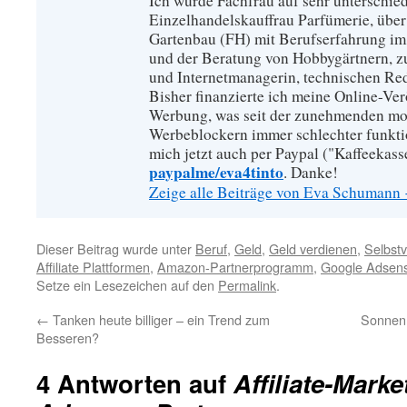
Ich wurde Fachfrau auf sehr unterschied
Einzelhandelskauffrau Parfümerie, über
Gartenbau (FH) mit Berufserfahrung im
und der Beratung von Hobbygärtnern, zur
und Internetmanagerin, technischen Re
Bisher finanzierte ich meine Online-Ve
Werbung, was seit der zunehmenden mo
Werbeblockern immer schlechter funkti
mich jetzt auch per Paypal ("Kaffeekass
paypalme/eva4tinto
. Danke!
Zeige alle Beiträge von Eva Schumann
Dieser Beitrag wurde unter
Beruf
,
Geld
,
Geld verdienen
,
Selbstv
Affiliate Plattformen
,
Amazon-Partnerprogramm
,
Google Adsen
Setze ein Lesezeichen auf den
Permalink
.
←
Tanken heute billiger – ein Trend zum
Sonnenh
Besseren?
4 Antworten auf
Affiliate-Mark