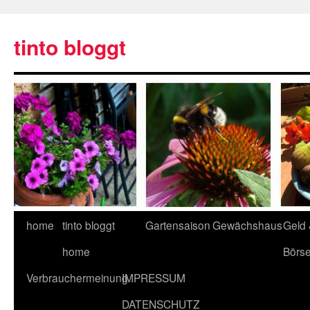
tinto bloggt
home
tinto bloggt
Gartensaison
Gewächshaus
Geld
home
Börs
Verbrauchermeinung
IMPRESSUM
DATENSCHUTZ