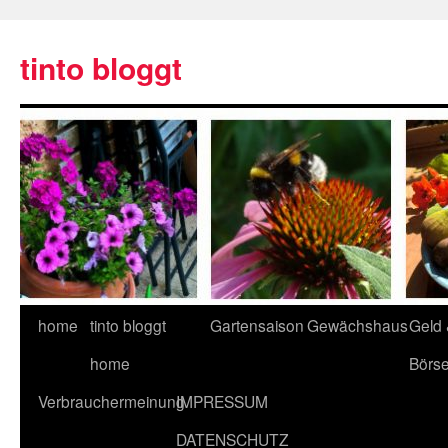
tinto bloggt
home
tinto bloggt
Gartensaison
Gewächshaus
Geld
home
Börs
Verbrauchermeinung
IMPRESSUM
DATENSCHUTZ