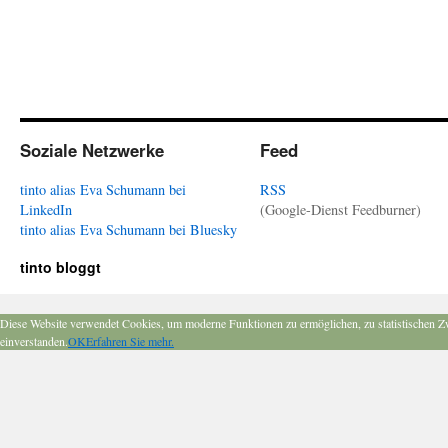
Soziale Netzwerke
Feed
tinto alias Eva Schumann bei
RSS
LinkedIn
(Google-Dienst Feedburner)
tinto alias Eva Schumann bei Bluesky
tinto bloggt
Diese Website verwendet Cookies, um moderne Funktionen zu ermöglichen, zu statistischen Z
einverstanden.
OK
Erfahren Sie mehr.