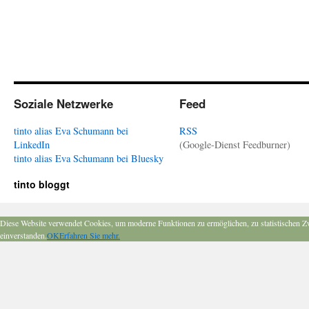
Soziale Netzwerke
Feed
tinto alias Eva Schumann bei
RSS
LinkedIn
(Google-Dienst Feedburner)
tinto alias Eva Schumann bei Bluesky
tinto bloggt
Diese Website verwendet Cookies, um moderne Funktionen zu ermöglichen, zu statistischen Z
einverstanden.
OK
Erfahren Sie mehr.