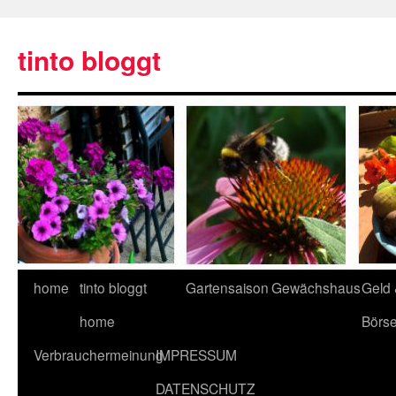
tinto bloggt
home
tinto bloggt
Gartensaison
Gewächshaus
Geld
home
Börs
Verbrauchermeinung
IMPRESSUM
DATENSCHUTZ