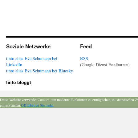
Soziale Netzwerke
Feed
tinto alias Eva Schumann bei
RSS
LinkedIn
(Google-Dienst Feedburner)
tinto alias Eva Schumann bei Bluesky
tinto bloggt
Diese Website verwendet Cookies, um moderne Funktionen zu ermöglichen, zu statistischen Z
einverstanden.
OK
Erfahren Sie mehr.