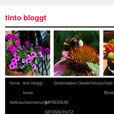
tinto bloggt
home
tinto bloggt
Gartensaison
Gewächshaus
Geld
home
Börs
Verbrauchermeinung
IMPRESSUM
DATENSCHUTZ