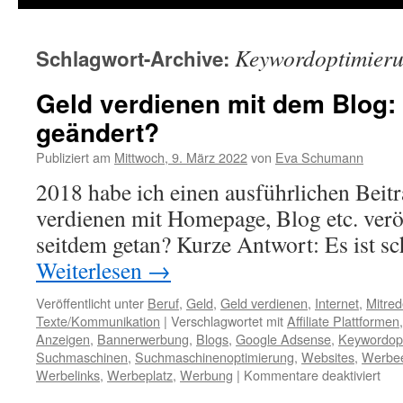
Keywordoptimier
Schlagwort-Archive:
Geld verdienen mit dem Blog:
geändert?
Publiziert am
Mittwoch, 9. März 2022
von
Eva Schumann
2018 habe ich einen ausführlichen Beit
verdienen mit Homepage, Blog etc. veröf
seitdem getan? Kurze Antwort: Es ist s
Weiterlesen
→
Veröffentlicht unter
Beruf
,
Geld
,
Geld verdienen
,
Internet
,
Mitre
Texte/Kommunikation
|
Verschlagwortet mit
Affiliate Plattformen
Anzeigen
,
Bannerwerbung
,
Blogs
,
Google Adsense
,
Keywordop
Suchmaschinen
,
Suchmaschinenoptimierung
,
Websites
,
Werbe
Werbelinks
,
Werbeplatz
,
Werbung
|
Kommentare deaktiviert