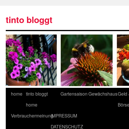
tinto bloggt
home
tinto bloggt
Gartensaison
Gewächshaus
Geld
home
Börs
Verbrauchermeinung
IMPRESSUM
DATENSCHUTZ