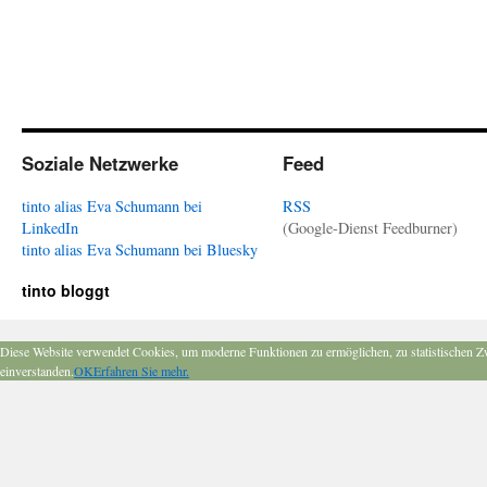
Soziale Netzwerke
Feed
tinto alias Eva Schumann bei
RSS
LinkedIn
(Google-Dienst Feedburner)
tinto alias Eva Schumann bei Bluesky
tinto bloggt
Diese Website verwendet Cookies, um moderne Funktionen zu ermöglichen, zu statistischen Z
einverstanden.
OK
Erfahren Sie mehr.