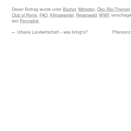
Dieser Beitrag wurde unter
Bücher
,
Mitreden
,
Öko-/Bio-Themen
Club of Rome
,
FAO
,
Klimawandel
,
Regenwald
,
WWF
verschlagw
den
Permalink
.
←
Urbane Landwirtschaft – was bringt’s?
Pflanzenz