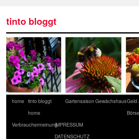
tinto bloggt
home
tinto bloggt
Gartensaison
Gewächshaus
Geld
home
Börs
Verbrauchermeinung
IMPRESSUM
DATENSCHUTZ