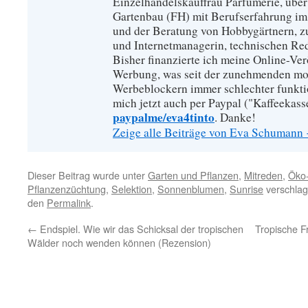
Einzelhandelskauffrau Parfümerie, über
Gartenbau (FH) mit Berufserfahrung im
und der Beratung von Hobbygärtnern, zur
und Internetmanagerin, technischen Re
Bisher finanzierte ich meine Online-Ve
Werbung, was seit der zunehmenden mo
Werbeblockern immer schlechter funkti
mich jetzt auch per Paypal ("Kaffeekass
paypalme/eva4tinto
. Danke!
Zeige alle Beiträge von Eva Schumann
Dieser Beitrag wurde unter
Garten und Pflanzen
,
Mitreden
,
Öko
Pflanzenzüchtung
,
Selektion
,
Sonnenblumen
,
Sunrise
verschlag
den
Permalink
.
←
Endspiel. Wie wir das Schicksal der tropischen
Tropische 
Wälder noch wenden können (Rezension)