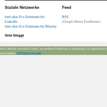
Soziale Netzwerke
Feed
tinto alias Eva Schumann bei
RSS
LinkedIn
(Google-Dienst Feedburner)
tinto alias Eva Schumann bei Bluesky
tinto bloggt
Diese Website verwendet Cookies, um moderne Funktionen zu ermöglichen, zu statistischen Z
einverstanden.
OK
Erfahren Sie mehr.