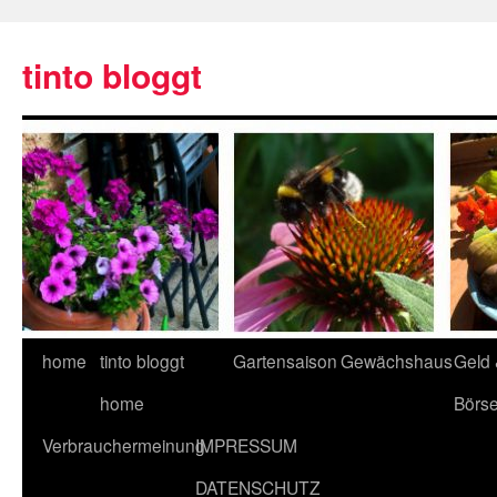
tinto bloggt
home
tinto bloggt
Gartensaison
Gewächshaus
Geld
home
Börs
Verbrauchermeinung
IMPRESSUM
DATENSCHUTZ