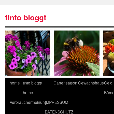
tinto bloggt
home
tinto bloggt
Gartensaison
Gewächshaus
Geld
home
Börs
Verbrauchermeinung
IMPRESSUM
DATENSCHUTZ