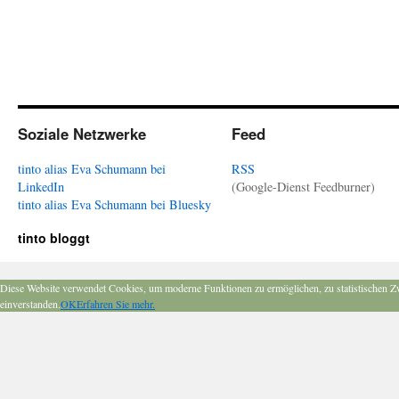
Soziale Netzwerke
Feed
tinto alias Eva Schumann bei
RSS
LinkedIn
(Google-Dienst Feedburner)
tinto alias Eva Schumann bei Bluesky
tinto bloggt
Diese Website verwendet Cookies, um moderne Funktionen zu ermöglichen, zu statistischen Z
einverstanden.
OK
Erfahren Sie mehr.