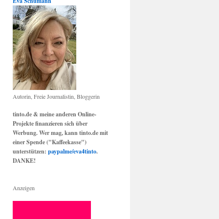
Eva Schumann
Autorin, Freie Journalistin, Bloggerin
tinto.de & meine anderen Online-
Projekte finanzieren sich über
Werbung. Wer mag, kann tinto.de mit
einer Spende ("Kaffeekasse")
unterstützen:
paypalme/eva4tinto
.
DANKE!
Anzeigen