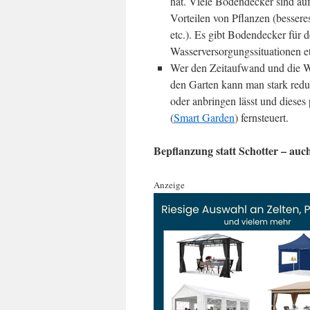
hat. Viele Bodendecker sind auf 
Vorteilen von Pflanzen (besseres
etc.). Es gibt Bodendecker für 
Wasserversorgungssituationen et
Wer den Zeitaufwand und die Wa
den Garten kann man stark redu
oder anbringen lässt und dieses 
(
Smart Garden
) fernsteuert.
Bepflanzung statt Schotter – auc
Anzeige