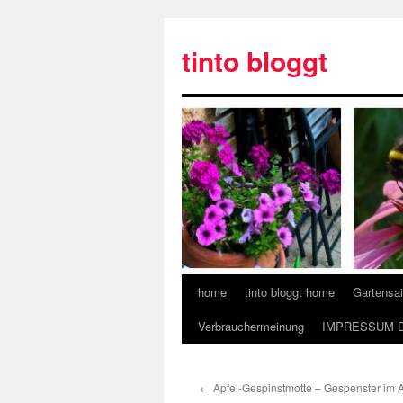
tinto bloggt
home
tinto bloggt home
Gartensa
Verbrauchermeinung
IMPRESSUM 
←
Apfel-Gespinstmotte – Gespenster im 