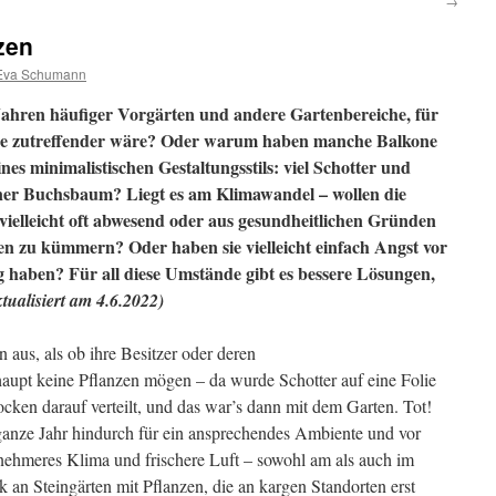
→
zen
Eva Schumann
Jahren häufiger Vorgärten und andere Gartenbereiche, für
lde zutreffender wäre? Oder warum haben manche Balkone
ines minimalistischen Gestaltungsstils: viel Schotter und
ener Buchsbaum? Liegt es am Klimawandel – wollen die
 vielleicht oft abwesend oder aus gesundheitlichen Gründen
zen zu kümmern? Oder haben sie vielleicht einfach Angst vor
ng haben? Für all diese Umstände gibt es bessere Lösungen,
ktualisiert am 4.6.2022)
aus, als ob ihre Besitzer oder deren
aupt keine Pflanzen mögen – da wurde Schotter auf eine Folie
rocken darauf verteilt, und das war’s dann mit dem Garten. Tot!
ganze Jahr hindurch für ein ansprechendes Ambiente und vor
ehmeres Klima und frischere Luft – sowohl am als auch im
k an Steingärten mit Pflanzen, die an kargen Standorten erst