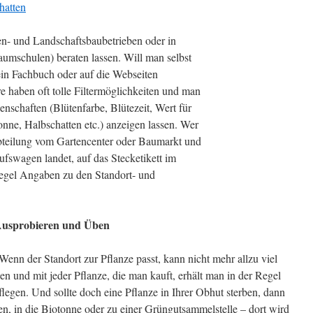
hatten
n- und Landschaftsbaubetrieben oder in
aumschulen) beraten lassen. Will man selbst
in Fachbuch oder auf die Webseiten
re haben oft tolle Filtermöglichkeiten und man
nschaften (Blütenfarbe, Blütezeit, Wert für
nne, Halbschatten etc.) anzeigen lassen. Wer
nabteilung vom Gartencenter oder Baumarkt und
ufswagen landet, auf das Stecketikett im
Regel Angaben zu den Standort- und
Ausprobieren und Üben
 Wenn der Standort zur Pflanze passt, kann nicht mehr allzu viel
n und mit jeder Pflanze, die man kauft, erhält man in der Regel
legen. Und sollte doch eine Pflanze in Ihrer Obhut sterben, dann
n, in die Biotonne oder zu einer Grüngutsammelstelle – dort wird