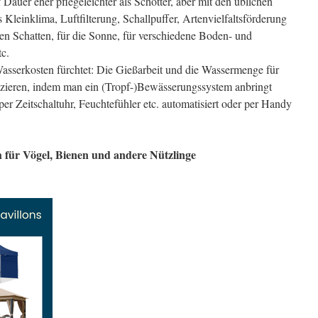
Dauer eher pflegeleichter als Schotter, aber mit den üblichen
 Kleinklima, Luftfilterung, Schallpuffer, Artenvielfaltsförderung
den Schatten, für die Sonne, für verschiedene Boden- und
c.
sserkosten fürchtet: Die Gießarbeit und die Wassermenge für
zieren, indem man ein (Tropf-)Bewässerungssystem anbringt
per Zeitschaltuhr, Feuchtefühler etc. automatisiert oder per Handy
h für Vögel, Bienen und andere Nützlinge