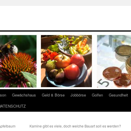
ison
Gewächshaus
Geld & Börse
Jobbörse
Golfen
Gesundheit
DATENSCHUTZ
Apfelbaum
Kamine gibt es viele, doch welche Bauart soll es werden?