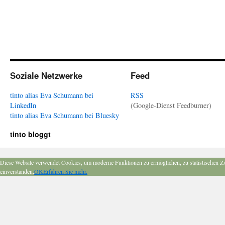
Soziale Netzwerke
Feed
tinto alias Eva Schumann bei
RSS
LinkedIn
(Google-Dienst Feedburner)
tinto alias Eva Schumann bei Bluesky
tinto bloggt
Diese Website verwendet Cookies, um moderne Funktionen zu ermöglichen, zu statistischen Z
einverstanden.
OK
Erfahren Sie mehr.