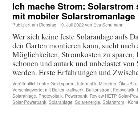
Ich mache Strom: Solarstrom 
mit mobiler Solarstromanlage
Publiziert am
Dienstag, 19. Juli 2022
von
Eva Schumann
Wer sich keine feste Solaranlage aufs D
den Garten montieren kann, sucht nach
Möglichkeiten, Stromkosten zu sparen,
schonen und autark und unbelastet von 
werden. Erste Erfahrungen und Zwische
Veröffentlicht unter
Geld sparen
,
Informatik
,
Mitreden
,
Öko-/Bio
Verschlagwortet mit
Balkonkraftwerk
,
Balkonstrom
,
Fotovoltaik
,
Solaranlage
,
Photovoltaik
,
Powerbank
,
Review HETP Solar-Po
Solar-Powerbank
,
Solaranlage
,
Solarenergie
,
Solarstrom
|
Komm