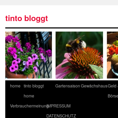
tinto bloggt
home
tinto bloggt
Gartensaison
Gewächshaus
Geld
home
Börs
Verbrauchermeinung
IMPRESSUM
DATENSCHUTZ