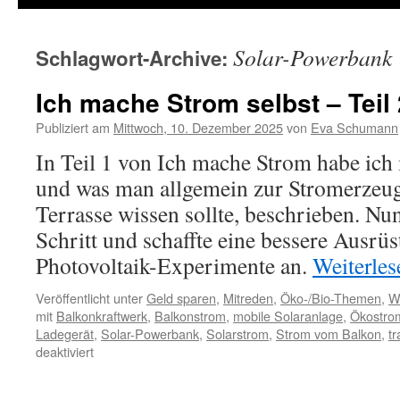
Solar-Powerbank
Schlagwort-Archive:
Ich mache Strom selbst – Teil 
Publiziert am
Mittwoch, 10. Dezember 2025
von
Eva Schumann
In Teil 1 von Ich mache Strom habe ich 
und was man allgemein zur Stromerzeu
Terrasse wissen sollte, beschrieben. Nun
Schritt und schaffte eine bessere Ausrü
Photovoltaik-Experimente an.
Weiterle
Veröffentlicht unter
Geld sparen
,
Mitreden
,
Öko-/Bio-Themen
,
W
mit
Balkonkraftwerk
,
Balkonstrom
,
mobile Solaranlage
,
Ökostro
Ladegerät
,
Solar-Powerbank
,
Solarstrom
,
Strom vom Balkon
,
t
deaktiviert