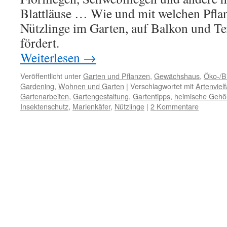
Blattläuse … Wie und mit welchen Pfla
Nützlinge im Garten, auf Balkon und T
fördert.
Weiterlesen
→
Veröffentlicht unter
Garten und Pflanzen
,
Gewächshaus
,
Öko-/B
Gardening
,
Wohnen und Garten
|
Verschlagwortet mit
Artenvielf
Gartenarbeiten
,
Gartengestaltung
,
Gartentipps
,
heimische Gehö
Insektenschutz
,
Marienkäfer
,
Nützlinge
|
2 Kommentare