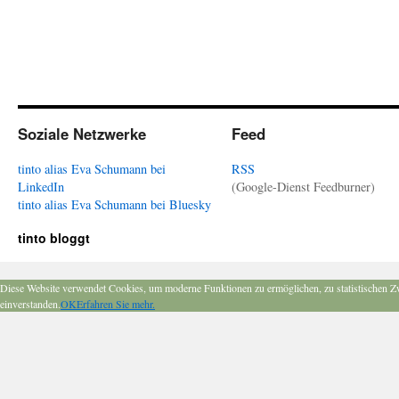
Soziale Netzwerke
Feed
tinto alias Eva Schumann bei
RSS
LinkedIn
(Google-Dienst Feedburner)
tinto alias Eva Schumann bei Bluesky
tinto bloggt
Diese Website verwendet Cookies, um moderne Funktionen zu ermöglichen, zu statistischen Z
einverstanden.
OK
Erfahren Sie mehr.