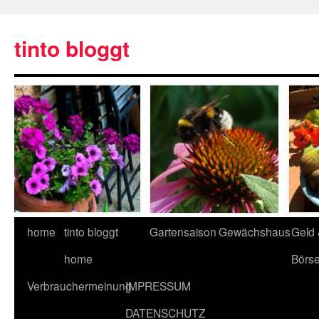
tinto bloggt
home
tinto bloggt
Gartensaison
Gewächshaus
Geld
home
Börs
Verbrauchermeinung
IMPRESSUM
DATENSCHUTZ