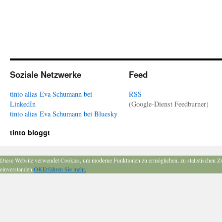
Soziale Netzwerke
Feed
tinto alias Eva Schumann bei
RSS
LinkedIn
(Google-Dienst Feedburner)
tinto alias Eva Schumann bei Bluesky
tinto bloggt
Diese Website verwendet Cookies, um moderne Funktionen zu ermöglichen, zu statistischen Z
einverstanden.
OK
Erfahren Sie mehr.