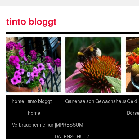
tinto bloggt
home
tinto bloggt
Gartensaison
Gewächshaus
Geld
home
Börs
Verbrauchermeinung
IMPRESSUM
DATENSCHUTZ