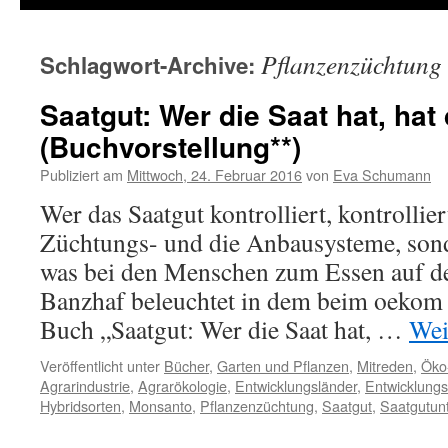
Pflanzenzüchtung
Schlagwort-Archive:
Saatgut: Wer die Saat hat, hat
(Buchvorstellung**)
Publiziert am
Mittwoch, 24. Februar 2016
von
Eva Schumann
Wer das Saatgut kontrolliert, kontrollier
Züchtungs- und die Anbausysteme, son
was bei den Menschen zum Essen auf d
Banzhaf beleuchtet in dem beim oekom 
Buch „Saatgut: Wer die Saat hat, …
Wei
Veröffentlicht unter
Bücher
,
Garten und Pflanzen
,
Mitreden
,
Öko
Agrarindustrie
,
Agrarökologie
,
Entwicklungsländer
,
Entwicklung
Hybridsorten
,
Monsanto
,
Pflanzenzüchtung
,
Saatgut
,
Saatgutun