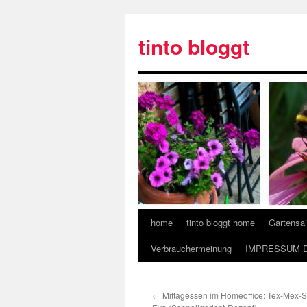
tinto bloggt
home
tinto bloggt home
Gartensa
Verbrauchermeinung
IMPRESSUM 
←
Mittagessen im Homeoffice: Tex-Mex-Sp