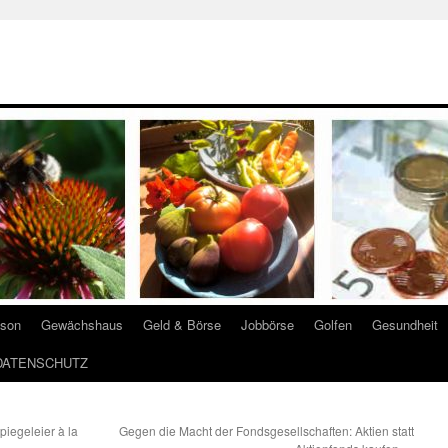
ison
Gewächshaus
Geld & Börse
Jobbörse
Golfen
Gesundheit
DATENSCHUTZ
iegeleier à la
Gegen die Macht der Fondsgesellschaften: Aktien statt