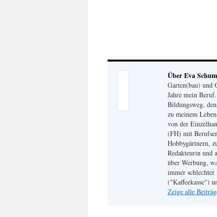
Über Eva Schu
Garten(bau) und G
Jahre mein Beruf
Bildungsweg, den
zu meinem Lebensm
von der Einzelhan
(FH) mit Berufser
Hobbygärtnern, zu
Redakteurin und a
über Werbung, wa
immer schlechter 
("Kaffeekasse") u
Zeige alle Beitr