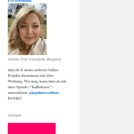
Eva Schumann
Autorin, Freie Journalistin, Bloggerin
tinto.de & meine anderen Online-
Projekte finanzieren sich über
Werbung. Wer mag, kann tinto.de mit
einer Spende ("Kaffeekasse")
unterstützen:
paypalme/eva4tinto
.
DANKE!
Anzeigen