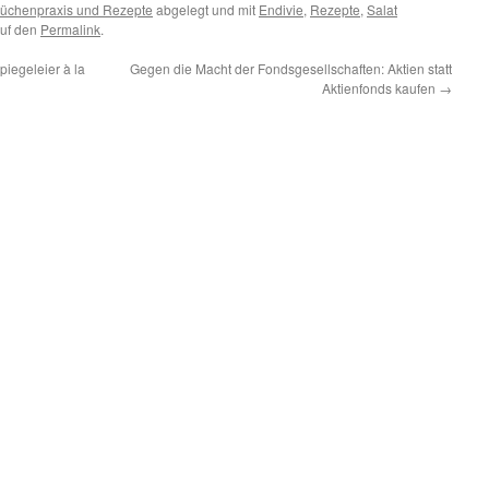
üchenpraxis und Rezepte
abgelegt und mit
Endivie
,
Rezepte
,
Salat
auf den
Permalink
.
iegeleier à la
Gegen die Macht der Fondsgesellschaften: Aktien statt
Aktienfonds kaufen
→