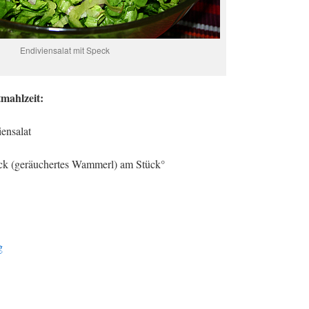
Endiviensalat mit Speck
mahlzeit:
iensalat
eck (geräuchertes Wammerl) am Stück°
g