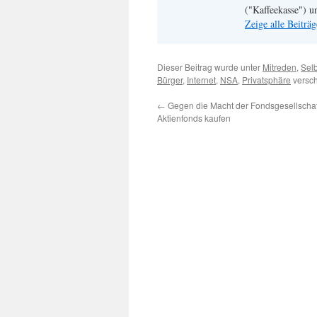
("Kaffeekasse") u
Zeige alle Beitr
Dieser Beitrag wurde unter
Mitreden
,
Selb
Bürger
,
Internet
,
NSA
,
Privatsphäre
versch
←
Gegen die Macht der Fondsgesellschafte
Aktienfonds kaufen