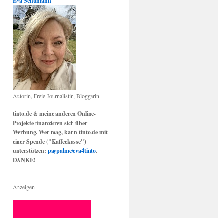
Eva Schumann
Autorin, Freie Journalistin, Bloggerin
tinto.de & meine anderen Online-
Projekte finanzieren sich über
Werbung. Wer mag, kann tinto.de mit
einer Spende ("Kaffeekasse")
unterstützen:
paypalme/eva4tinto
.
DANKE!
Anzeigen