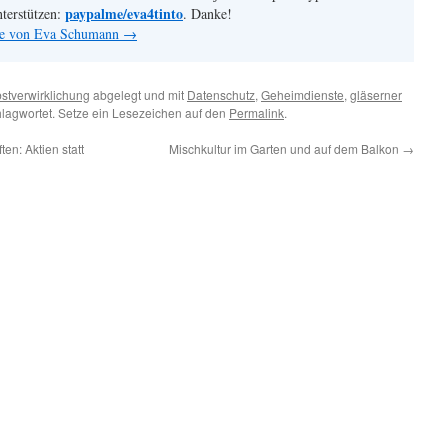
paypalme/eva4tinto
nterstützen:
. Danke!
äge von Eva Schumann
→
stverwirklichung
abgelegt und mit
Datenschutz
,
Geheimdienste
,
gläserner
lagwortet. Setze ein Lesezeichen auf den
Permalink
.
n: Aktien statt
Mischkultur im Garten und auf dem Balkon
→