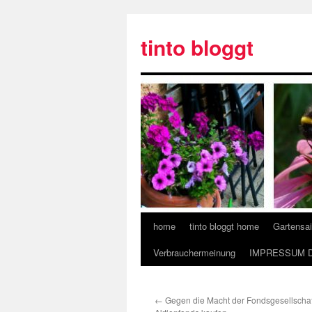
tinto bloggt
home
tinto bloggt home
Gartensa
Verbrauchermeinung
IMPRESSUM 
←
Gegen die Macht der Fondsgesellschafte