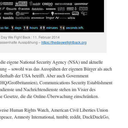
 Day We Fight Back : 11. Februar 2014
assenhafte Ausspähung –
https://thedaywefightback.org
die eigene National Security Agency (NSA) und aktuelle
rung – sowohl was das Ausspähen der eigenen Bürger als auch
ßerhalb der USA betrifft. Aber auch Government
Q/Großbritannien), Communications Security Establishment
enste und Nachrichtendienste stehen im Visier des
ue Gesetze, die die Online-Überwachung einschränken.
sweise Human Rights Watch, American Civil Liberties Union
npeace, Amnesty International, tumblr, reddit, DuckDuckGo,