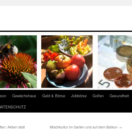
ison
Gewächshaus
Geld & Börse
Jobbörse
Golfen
Gesundheit
DATENSCHUTZ
n: Aktien statt
Mischkultur im Garten und auf dem Balkon
→