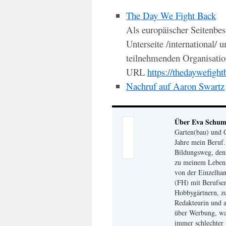
The Day We Fight Back
Als europäischer Seitenbe
Unterseite /international/ 
teilnehmenden Organisatio
URL
https://thedaywefigh
Nachruf auf Aaron Swartz
Über Eva Schu
Garten(bau) und G
Jahre mein Beruf
Bildungsweg, den
zu meinem Lebensm
von der Einzelhan
(FH) mit Berufser
Hobbygärtnern, zu
Redakteurin und a
über Werbung, wa
immer schlechter 