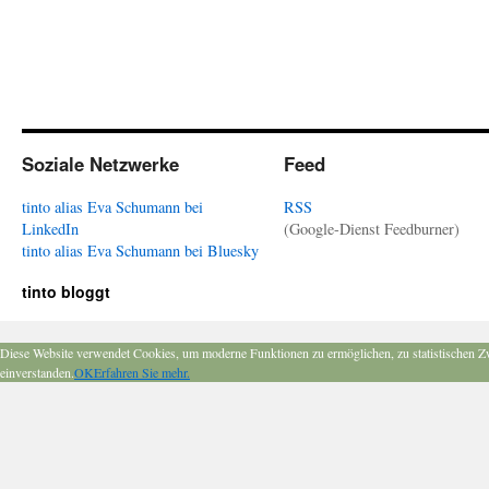
Soziale Netzwerke
Feed
tinto alias Eva Schumann bei
RSS
LinkedIn
(Google-Dienst Feedburner)
tinto alias Eva Schumann bei Bluesky
tinto bloggt
Diese Website verwendet Cookies, um moderne Funktionen zu ermöglichen, zu statistischen Z
einverstanden.
OK
Erfahren Sie mehr.