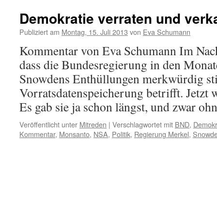
Demokratie verraten und verk
Publiziert am
Montag, 15. Juli 2013
von
Eva Schumann
Kommentar von Eva Schumann Im Nachh
dass die Bundesregierung in den Mona
Snowdens Enthüllungen merkwürdig sti
Vorratsdatenspeicherung betrifft. Jetzt
Es gab sie ja schon längst, und zwar o
Veröffentlicht unter
Mitreden
|
Verschlagwortet mit
BND
,
Demokr
Kommentar
,
Monsanto
,
NSA
,
Politik
,
Regierung Merkel
,
Snowd