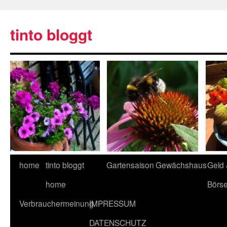
tinto bloggt
home
tinto bloggt
Gartensaison
Gewächshaus
Geld
home
Börs
Verbrauchermeinung
IMPRESSUM
DATENSCHUTZ