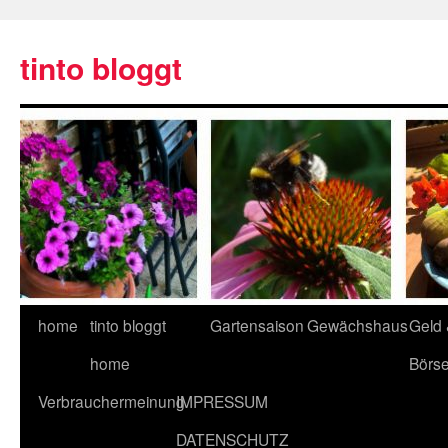
tinto bloggt
home
tinto bloggt
Gartensaison
Gewächshaus
Geld
home
Börs
Verbrauchermeinung
IMPRESSUM
DATENSCHUTZ