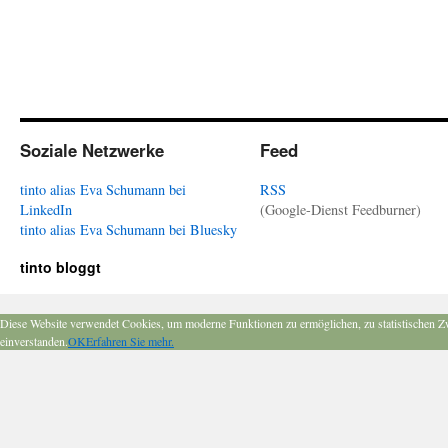
Soziale Netzwerke
Feed
tinto alias Eva Schumann bei
RSS
LinkedIn
(Google-Dienst Feedburner)
tinto alias Eva Schumann bei Bluesky
tinto bloggt
Diese Website verwendet Cookies, um moderne Funktionen zu ermöglichen, zu statistischen Z
einverstanden.
OK
Erfahren Sie mehr.