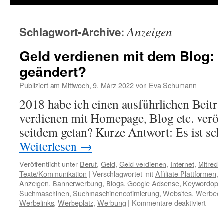
Anzeigen
Schlagwort-Archive:
Geld verdienen mit dem Blog:
geändert?
Publiziert am
Mittwoch, 9. März 2022
von
Eva Schumann
2018 habe ich einen ausführlichen Beit
verdienen mit Homepage, Blog etc. veröf
seitdem getan? Kurze Antwort: Es ist s
Weiterlesen
→
Veröffentlicht unter
Beruf
,
Geld
,
Geld verdienen
,
Internet
,
Mitre
Texte/Kommunikation
|
Verschlagwortet mit
Affiliate Plattformen
Anzeigen
,
Bannerwerbung
,
Blogs
,
Google Adsense
,
Keywordop
Suchmaschinen
,
Suchmaschinenoptimierung
,
Websites
,
Werbe
Werbelinks
,
Werbeplatz
,
Werbung
|
Kommentare deaktiviert