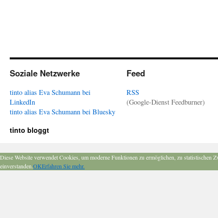
Soziale Netzwerke
Feed
tinto alias Eva Schumann bei
RSS
LinkedIn
(Google-Dienst Feedburner)
tinto alias Eva Schumann bei Bluesky
tinto bloggt
Diese Website verwendet Cookies, um moderne Funktionen zu ermöglichen, zu statistischen Z
einverstanden.
OK
Erfahren Sie mehr.