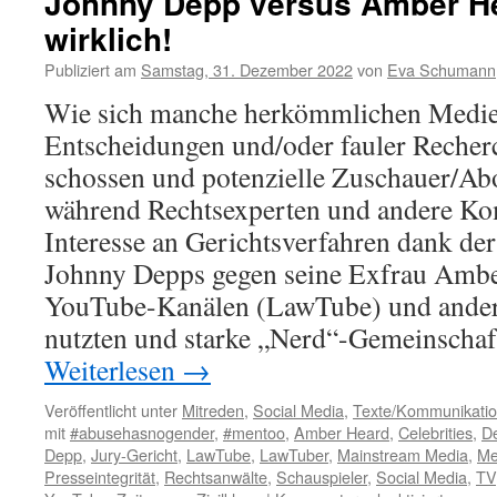
Johnny Depp versus Amber He
wirklich!
Publiziert am
Samstag, 31. Dezember 2022
von
Eva Schumann
Wie sich manche herkömmlichen Medien
Entscheidungen und/oder fauler Recherc
schossen und potenzielle Zuschauer/Abo
während Rechtsexperten und andere Ko
Interesse an Gerichtsverfahren dank d
Johnny Depps gegen seine Exfrau Ambe
YouTube-Kanälen (LawTube) und ander
nutzten und starke „Nerd“-Gemeinschaf
Weiterlesen
→
Veröffentlicht unter
Mitreden
,
Social Media
,
Texte/Kommunikati
mit
#abusehasnogender
,
#mentoo
,
Amber Heard
,
Celebrities
,
D
Depp
,
Jury-Gericht
,
LawTube
,
LawTuber
,
Mainstream Media
,
Me
Presseintegrität
,
Rechtsanwälte
,
Schauspieler
,
Social Media
,
TV