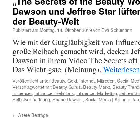
„The Secrets of the Beauty Wo
Dawson und Jeffree Star lüft
der Beauty-Welt
Publiziert am
Montag, 14. Oktober 2019
von
Eva Schumann
Wie mit der Gutgläubigkeit von Influe
große Reibach gemacht wird, decken Jef
Dawson in ihrem Video The Secrets oft 
Das Wichtigste. (Meinung).
Weiterlese
Veröffentlicht unter
Beauty
,
Geld
,
Internet
,
Mitreden
,
Social Med
Verschlagwortet mit
Beauty-Gurus
,
Beauty-Markt
,
Beauty-Trend
Influencer
,
Influencer Relations
,
Influencer-Marketing
,
Jeffree St
Selbstvermarktung
,
Shane Dawson
,
Social Media
|
Kommentare 
←
Ältere Beiträge