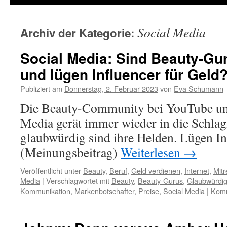
Social Media
Archiv der Kategorie:
Social Media: Sind Beauty-Gur
und lügen Influencer für Geld
Publiziert am
Donnerstag, 2. Februar 2023
von
Eva Schumann
Die Beauty-Community bei YouTube und
Media gerät immer wieder in die Schlag
glaubwürdig sind ihre Helden. Lügen In
(Meinungsbeitrag)
Weiterlesen
→
Veröffentlicht unter
Beauty
,
Beruf
,
Geld verdienen
,
Internet
,
Mit
Media
|
Verschlagwortet mit
Beauty
,
Beauty-Gurus
,
Glaubwürdig
Kommunikation
,
Markenbotschafter
,
Preise
,
Social Media
|
Komm