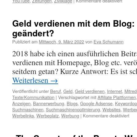
YouTube
,
Zeitungen
,
Zivilklage
|
Kommentare deaktiviert
Geld verdienen mit dem Blog:
geändert?
Publiziert am
Mittwoch, 9. März 2022
von
Eva Schumann
2018 habe ich einen ausführlichen Beit
verdienen mit Homepage, Blog etc. veröf
seitdem getan? Kurze Antwort: Es ist s
Weiterlesen
→
Veröffentlicht unter
Beruf
,
Geld
,
Geld verdienen
,
Internet
,
Mitre
Texte/Kommunikation
|
Verschlagwortet mit
Affiliate Plattformen
Anzeigen
,
Bannerwerbung
,
Blogs
,
Google Adsense
,
Keywordop
Suchmaschinen
,
Suchmaschinenoptimierung
,
Websites
,
Werbe
Werbelinks
,
Werbeplatz
,
Werbung
|
Kommentare deaktiviert