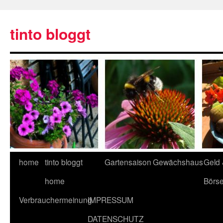
tinto bloggt
home
tinto bloggt
Gartensaison
Gewächshaus
Geld
home
Börs
Verbrauchermeinung
IMPRESSUM
DATENSCHUTZ