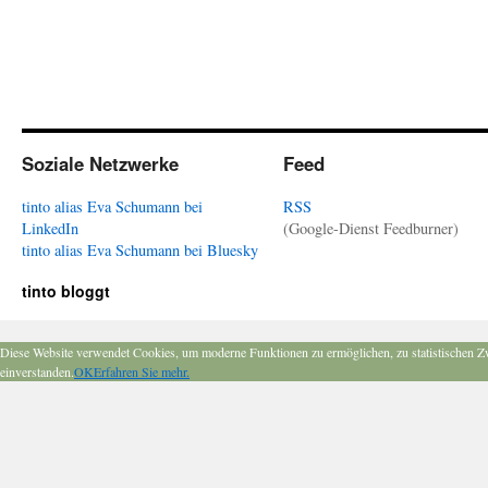
Soziale Netzwerke
Feed
tinto alias Eva Schumann bei
RSS
LinkedIn
(Google-Dienst Feedburner)
tinto alias Eva Schumann bei Bluesky
tinto bloggt
Diese Website verwendet Cookies, um moderne Funktionen zu ermöglichen, zu statistischen Z
einverstanden.
OK
Erfahren Sie mehr.