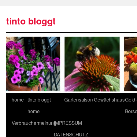
tinto bloggt
home
tinto bloggt
Gartensaison
Gewächshaus
Geld
home
Börs
Verbrauchermeinung
IMPRESSUM
DATENSCHUTZ