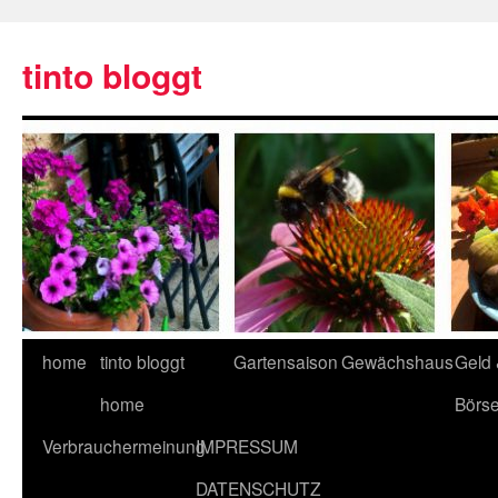
tinto bloggt
home
tinto bloggt
Gartensaison
Gewächshaus
Geld
home
Börs
Verbrauchermeinung
IMPRESSUM
DATENSCHUTZ