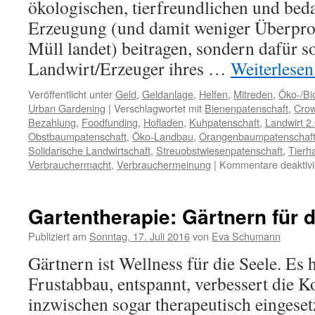
ökologischen, tierfreundlichen und bed
Erzeugung (und damit weniger Überpro
Müll landet) beitragen, sondern dafür s
Landwirt/Erzeuger ihres …
Weiterlese
Veröffentlicht unter
Geld
,
Geldanlage
,
Helfen
,
Mitreden
,
Öko-/B
Urban Gardening
|
Verschlagwortet mit
Bienenpatenschaft
,
Crow
Bezahlung
,
Foodfunding
,
Hofladen
,
Kuhpatenschaft
,
Landwirt 2
Obstbaumpatenschaft
,
Öko-Landbau
,
Orangenbaumpatenschaf
Solidarische Landwirtschaft
,
Streuobstwiesenpatenschaft
,
Tierh
Verbrauchermacht
,
Verbrauchermeinung
|
Kommentare deaktivi
Gartentherapie: Gärtnern für d
Publiziert am
Sonntag, 17. Juli 2016
von
Eva Schumann
Gärtnern ist Wellness für die Seele. Es 
Frustabbau, entspannt, verbessert die K
inzwischen sogar therapeutisch eingeset