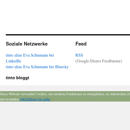
Soziale Netzwerke
Feed
tinto alias Eva Schumann bei
RSS
LinkedIn
(Google-Dienst Feedburner)
tinto alias Eva Schumann bei Bluesky
tinto bloggt
Diese Website verwendet Cookies, um moderne Funktionen zu ermöglichen, zu statistischen Z
einverstanden.
OK
Erfahren Sie mehr.