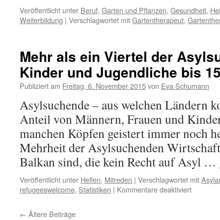
Veröffentlicht unter
Beruf
,
Garten und Pflanzen
,
Gesundheit
,
He
Weiterbildung
|
Verschlagwortet mit
Gartentherapeut
,
Gartenthe
Mehr als ein Viertel der Asyl
Kinder und Jugendliche bis 1
Publiziert am
Freitag, 6. November 2015
von
Eva Schumann
Asylsuchende – aus welchen Ländern ko
Anteil von Männern, Frauen und Kinder
manchen Köpfen geistert immer noch he
Mehrheit der Asylsuchenden Wirtschaft
Balkan sind, die kein Recht auf Asyl …
Veröffentlicht unter
Helfen
,
Mitreden
|
Verschlagwortet mit
Asyla
refugeeswelcome
,
Statistiken
|
Kommentare deaktiviert
←
Ältere Beiträge