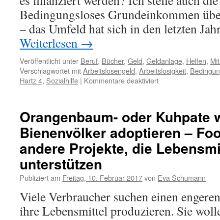
es finanziert werden? Ich stelle auch die
Bedingungsloses Grundeinkommen übe
– das Umfeld hat sich in den letzten Jah
Weiterlesen
→
Veröffentlicht unter
Beruf
,
Bücher
,
Geld
,
Geldanlage
,
Helfen
,
Mi
Verschlagwortet mit
Arbeitslosengeld
,
Arbeitslosigkeit
,
Bedingun
Hartz 4
,
Sozialhilfe
|
Kommentare deaktiviert
Orangenbaum- oder Kuhpate 
Bienenvölker adoptieren – Fo
andere Projekte, die Lebensmi
unterstützen
Publiziert am
Freitag, 10. Februar 2017
von
Eva Schumann
Viele Verbraucher suchen einen engeren
ihre Lebensmittel produzieren. Sie woll