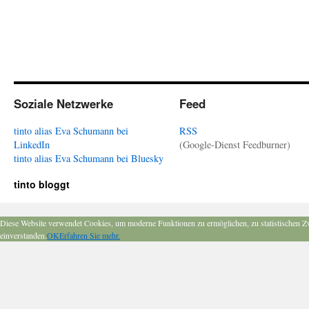
Soziale Netzwerke
Feed
tinto alias Eva Schumann bei
RSS
LinkedIn
(Google-Dienst Feedburner)
tinto alias Eva Schumann bei Bluesky
tinto bloggt
Diese Website verwendet Cookies, um moderne Funktionen zu ermöglichen, zu statistischen Z
einverstanden.
OK
Erfahren Sie mehr.