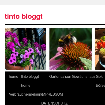
tinto bloggt
home
tinto bloggt
Gartensaison
Gewächshaus
Geld
home
Börs
Verbrauchermeinung
IMPRESSUM
DATENSCHUTZ