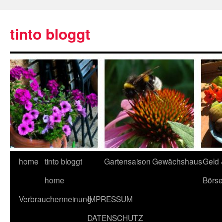
tinto bloggt
home
tinto bloggt
Gartensaison
Gewächshaus
Geld
home
Börs
Verbrauchermeinung
IMPRESSUM
DATENSCHUTZ