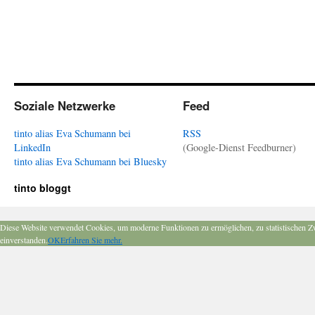
Soziale Netzwerke
Feed
tinto alias Eva Schumann bei
RSS
LinkedIn
(Google-Dienst Feedburner)
tinto alias Eva Schumann bei Bluesky
tinto bloggt
Diese Website verwendet Cookies, um moderne Funktionen zu ermöglichen, zu statistischen Z
einverstanden.
OK
Erfahren Sie mehr.