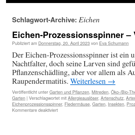
Eichen
Schlagwort-Archive:
Eichen-Prozessionsspinner – 
Publiziert am
Donnerstag, 20. April 2023
von
Eva Schumann
Der Eichen-Prozessionsspinner ist ein u
Nachtfalter, doch seine Larven sind gefü
Pflanzenschädling, aber vor allem als Au
Raupendermatitis.
Weiterlesen
→
Veröffentlicht unter
Garten und Pflanzen
,
Mitreden
,
Öko-/Bio-T
Garten
|
Verschlagwortet mit
Allergieauslöser
,
Artenschutz
,
Arten
Eichenprozessionsspinner
,
Fledermäuse
,
Garten
,
Insekten
,
Proz
Kommentare deaktiviert