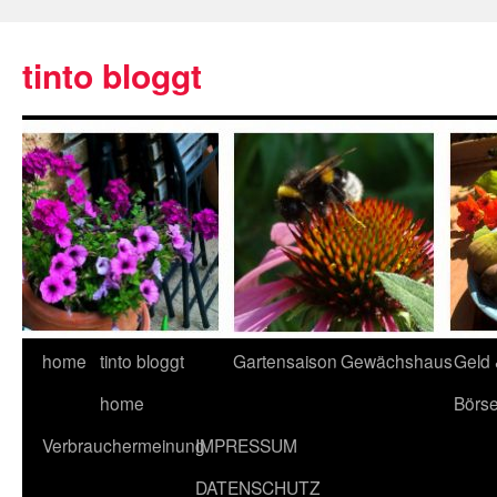
tinto bloggt
home
tinto bloggt
Gartensaison
Gewächshaus
Geld
home
Börs
Verbrauchermeinung
IMPRESSUM
DATENSCHUTZ