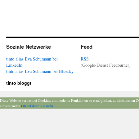
Soziale Netzwerke
Feed
tinto alias Eva Schumann bei
RSS
LinkedIn
(Google-Dienst Feedburner)
tinto alias Eva Schumann bei Bluesky
tinto bloggt
Diese Website verwendet Cookies, um moderne Funktionen zu ermöglichen, zu statistischen Z
einverstanden.
OK
Erfahren Sie mehr.