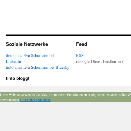
Soziale Netzwerke
Feed
tinto alias Eva Schumann bei
RSS
LinkedIn
(Google-Dienst Feedburner)
tinto alias Eva Schumann bei Bluesky
tinto bloggt
Diese Website verwendet Cookies, um moderne Funktionen zu ermöglichen, zu statistischen Z
einverstanden.
OK
Erfahren Sie mehr.