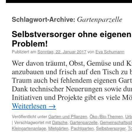
Gartenparzelle
Schlagwort-Archive:
Selbstversorger ohne eigenen
Problem!
Publiziert am
Sonntag, 22. Januar 2017
von
Eva Schumann
Wer davon träumt, Obst, Gemüse und Kr
anzubauen und frisch auf den Tisch zu 
Traum auch bei fehlendem eigenen Gart
Dank technischer Neuerungen sowie dur
Initiativen und Projekte gibt es viele 
Weiterlesen
→
Veröffentlicht unter
Garten und Pflanzen
,
Öko-/Bio-Themen
,
Urb
|
Verschlagwortet mit
Datsche
,
Gartenparzelle
,
Gemeinschaftsgä
Kleingartenanlage
,
Mietgärten
,
Pachtgarten
,
Selbstversorger
,
To