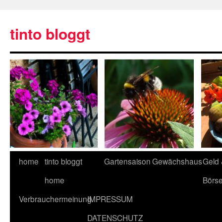
tinto bloggt
home
tinto bloggt
Gartensaison
Gewächshaus
Geld
home
Börs
Verbrauchermeinung
IMPRESSUM
DATENSCHUTZ