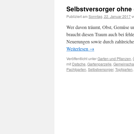
Selbstversorger ohne
Publiziert am
Sonntag, 22. Januar 2017
v
Wer davon träumt, Obst, Gemüse und
braucht diesen Traum auch bei fehl
Neuerungen sowie durch zahlreiche 
Weiterlesen
→
Veröffentlicht unter
Garten und Pflanzen
,
mit
Datsche
,
Gartenparzelle
,
Gemeinschaf
Pachtgarten
,
Selbstversorger
,
Topfgarten