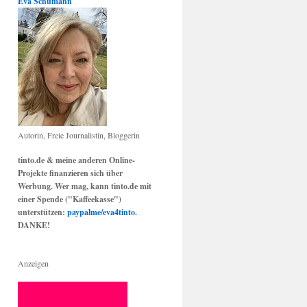
Eva Schumann
Autorin, Freie Journalistin, Bloggerin
tinto.de & meine anderen Online-
Projekte finanzieren sich über
Werbung. Wer mag, kann tinto.de mit
einer Spende ("Kaffeekasse")
unterstützen:
paypalme/eva4tinto
.
DANKE!
Anzeigen