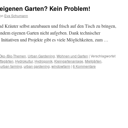
 eigenen Garten? Kein Problem!
on
Eva Schumann
 Kräuter selbst anzubauen und frisch auf den Tisch zu bringen,
endem eigenen Garten nicht aufgeben. Dank technischer
Initiativen und Projekte gibt es viele Möglichkeiten, zum …
Öko-/Bio-Themen
,
Urban Gardening
,
Wohnen und Garten
|
Verschlagwortet
tsgärten
,
Hydrokultur
,
Hydroponik
,
Kleingartenanlage
,
Mietgärten
,
,
urban farming
,
urban gardening
,
windowfarm
|
6 Kommentare