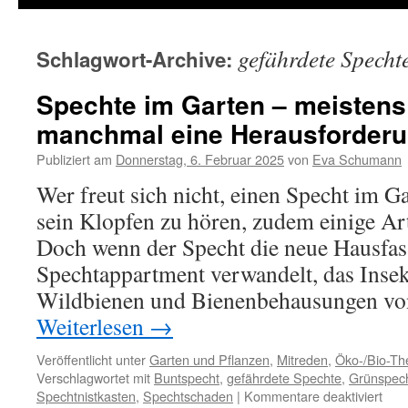
gefährdete Specht
Schlagwort-Archive:
Spechte im Garten – meistens
manchmal eine Herausforder
Publiziert am
Donnerstag, 6. Februar 2025
von
Eva Schumann
Wer freut sich nicht, einen Specht im G
sein Klopfen zu hören, zudem einige Art
Doch wenn der Specht die neue Hausfass
Spechtappartment verwandelt, das Insek
Wildbienen und Bienenbehausungen v
Weiterlesen
→
Veröffentlicht unter
Garten und Pflanzen
,
Mitreden
,
Öko-/Bio-T
Verschlagwortet mit
Buntspecht
,
gefährdete Spechte
,
Grünspec
Spechtnistkasten
,
Spechtschaden
|
Kommentare deaktiviert