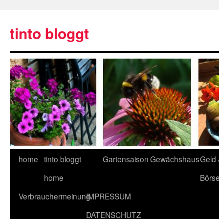
tinto bloggt
home
tinto bloggt
Gartensaison
Gewächshaus
Geld
home
Börs
Verbrauchermeinung
IMPRESSUM
DATENSCHUTZ