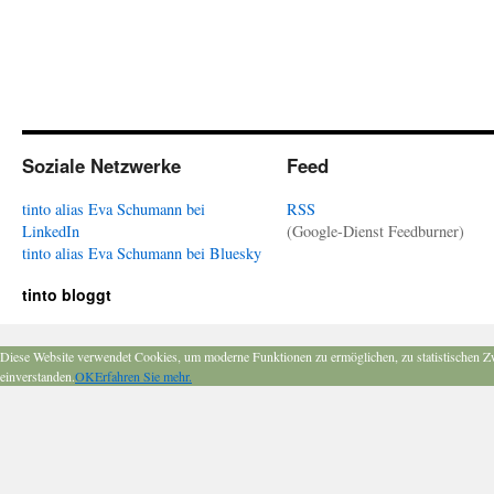
Soziale Netzwerke
Feed
tinto alias Eva Schumann bei
RSS
LinkedIn
(Google-Dienst Feedburner)
tinto alias Eva Schumann bei Bluesky
tinto bloggt
Diese Website verwendet Cookies, um moderne Funktionen zu ermöglichen, zu statistischen Z
einverstanden.
OK
Erfahren Sie mehr.