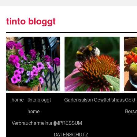
tinto bloggt
home
tinto bloggt
Gartensaison
Gewächshaus
Geld
home
Börs
Verbrauchermeinung
IMPRESSUM
DATENSCHUTZ