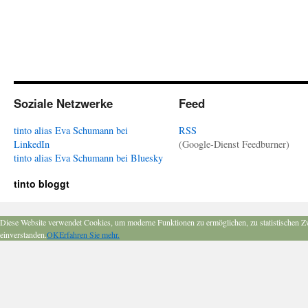
Soziale Netzwerke
Feed
tinto alias Eva Schumann bei
RSS
LinkedIn
(Google-Dienst Feedburner)
tinto alias Eva Schumann bei Bluesky
tinto bloggt
Diese Website verwendet Cookies, um moderne Funktionen zu ermöglichen, zu statistischen Z
einverstanden.
OK
Erfahren Sie mehr.