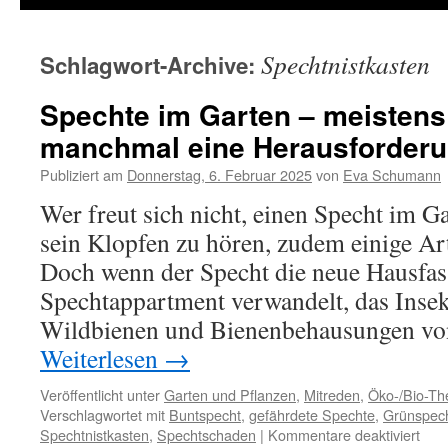
Spechtnistkasten
Schlagwort-Archive:
Spechte im Garten – meistens
manchmal eine Herausforder
Publiziert am
Donnerstag, 6. Februar 2025
von
Eva Schumann
Wer freut sich nicht, einen Specht im G
sein Klopfen zu hören, zudem einige Art
Doch wenn der Specht die neue Hausfass
Spechtappartment verwandelt, das Insek
Wildbienen und Bienenbehausungen v
Weiterlesen
→
Veröffentlicht unter
Garten und Pflanzen
,
Mitreden
,
Öko-/Bio-T
Verschlagwortet mit
Buntspecht
,
gefährdete Spechte
,
Grünspec
Spechtnistkasten
,
Spechtschaden
|
Kommentare deaktiviert